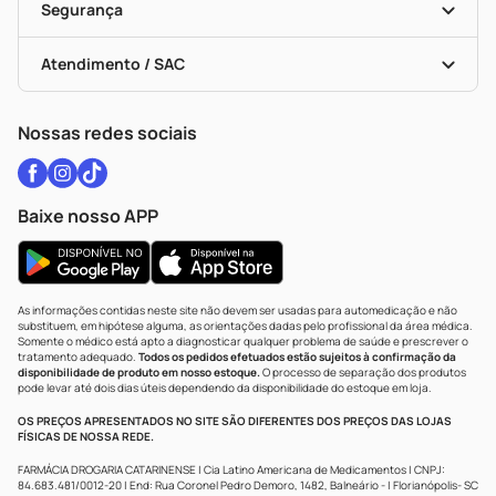
Black Friday
Formas De Pagamento
Serviços Farmacêuticos
Segurança
Troca E Devolução
Testes Rápidos
Bulas De A A Z
Autoteste Covid-19
Certificado De Segurança
Políticas De Marketplace
Vacinas
Portal Da Privacidade
Atendimento / SAC
Política De Privacidade
WhatsApp (47) 9202-1687
Atendimento@drogariacatarinense.com.br
Nossas redes sociais
Baixe nosso APP
As informações contidas neste site não devem ser usadas para automedicação e não
substituem, em hipótese alguma, as orientações dadas pelo profissional da área médica.
Somente o médico está apto a diagnosticar qualquer problema de saúde e prescrever o
tratamento adequado.
Todos os pedidos efetuados estão sujeitos à confirmação da
disponibilidade de produto em nosso estoque.
O processo de separação dos produtos
pode levar até dois dias úteis dependendo da disponibilidade do estoque em loja.
OS PREÇOS APRESENTADOS NO SITE SÃO DIFERENTES DOS PREÇOS DAS LOJAS
FÍSICAS DE NOSSA REDE.
FARMÁCIA DROGARIA CATARINENSE | Cia Latino Americana de Medicamentos | CNPJ:
84.683.481/0012-20 | End: Rua Coronel Pedro Demoro, 1482, Balneário - | Florianópolis- SC