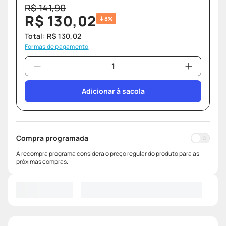
Cód
:
736748
Umbrella
lenço umedecido
9
º
protetor solar
10
º
Preço DC
R$
141
,
90
R$
130
,
02
8%
Total:
R$
130
,
02
Formas de pagamento
Adicionar à sacola
Compra programada
A recompra programa considera o preço regular do produto para as
próximas compras.