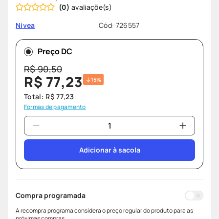
(
0
)
Cód
:
726557
Nivea
Preço DC
R$
90
,
50
R$
77
,
23
15%
Total:
R$
77
,
23
Formas de pagamento
Adicionar à sacola
Compra programada
A recompra programa considera o preço regular do produto para as
próximas compras.