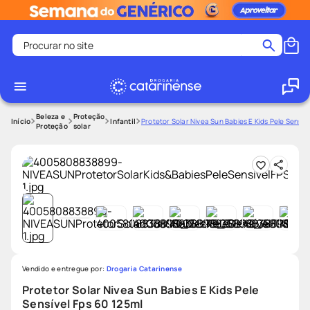
Procurar no site
Termos mais buscados
coristina
1
º
medley
2
º
Beleza e
Proteção
Infantil
Protetor Solar Nivea Sun Babies E Kids Pele Sensív
Proteção
solar
protetor solar facial
3
º
shampoo
4
º
tadalafila
5
º
lenço umedecido
6
º
ozivy
7
º
protetor solar
8
º
Vendido e entregue por:
Drogaria Catarinense
teste gravidez
9
º
Protetor Solar Nivea Sun Babies E Kids Pele
fralda pampers
10
º
Sensível Fps 60 125ml