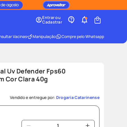
Entrar ou
Cadastrar
sultar Vacinas
Manipulação
Compre pelo Whatsapp
éal Uv Defender Fps60
m Cor Clara 40g
Vendido e entregue por:
Drogaria Catarinense