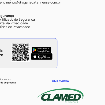
endimento@drogariacatarinense.com.br
egurança
rtificado de Segurança
rtal da Privacidade
lítica de Privacidade
le
re
 Somente o
UMA MARCA
ade de produto