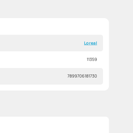
Loreal
11359
7899706181730