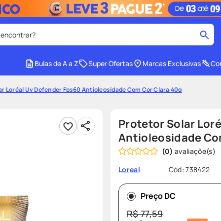
 encontrar?
cados
Bulas de A a Z
Super Ofertas
Marcas Exclusivas
Con
medley
2
º
ar Loréal Uv Defender Fps60 Antioleosidade Com Cor Clara 40g
protetor solar facial
4
º
tadalafila
6
º
Protetor Solar Lor
ozivy
8
º
Antioleosidade Co
(
0
)
cido
protetor solar
10
º
Cód
:
738422
Loreal
Preço DC
R$
77
,
59