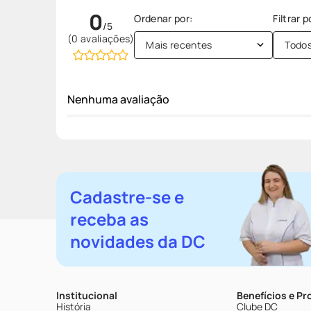
0
(0 avaliações)
Mais recentes
Todo
Nenhuma avaliação
Cadastre-se e
receba as
novidades da DC
Institucional
Benefícios e P
História
Clube DC