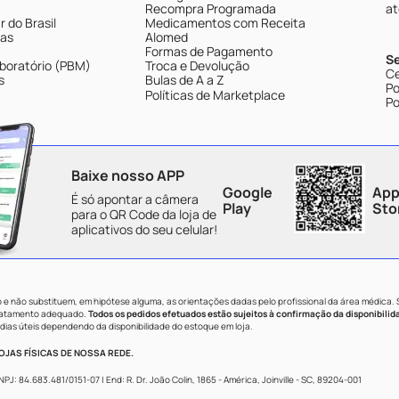
Recompra Programada
at
 do Brasil
Medicamentos com Receita
tas
Alomed
Formas de Pagamento
S
boratório (PBM)
Troca e Devolução
Ce
s
Bulas de A a Z
Po
Políticas de Marketplace
Po
Baixe nosso APP
Google
App
É só apontar a câmera
Play
Sto
para o QR Code da loja de
aplicativos do seu celular!
e não substituem, em hipótese alguma, as orientações dadas pelo profissional da área médica.
tratamento adequado.
Todos os pedidos efetuados estão sujeitos à confirmação da disponibilid
dias úteis dependendo da disponibilidade do estoque em loja.
JAS FÍSICAS DE NOSSA REDE.
84.683.481/0151-07 | End: R. Dr. João Colin, 1865 - América, Joinville - SC, 89204-001