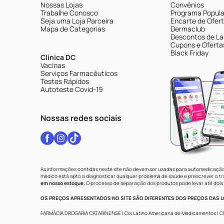
Nossas Lojas
Convênios
Trabalhe Conosco
Programa Popular
Seja uma Loja Parceira
Encarte de Ofer
Mapa de Categorias
Dermaclub
Descontos de La
Cupons e Oferta
Black Friday
Clínica DC
Vacinas
Serviços Farmacêuticos
Testes Rápidos
Autoteste Covid-19
Nossas redes sociais
As informações contidas neste site não devem ser usadas para automedicação 
médico está apto a diagnosticar qualquer problema de saúde e prescrever o 
em nosso estoque.
O processo de separação dos produtos pode levar até dois 
OS PREÇOS APRESENTADOS NO SITE SÃO DIFERENTES DOS PREÇOS DAS LO
FARMÁCIA DROGARIA CATARINENSE | Cia Latino Americana de Medicamentos | CNPJ: 