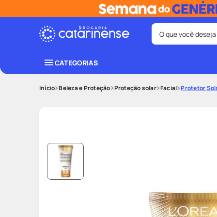
O que você deseja
Termos mais bus
CATEGORIAS
coristina
1
º
Beleza e Proteção
Proteção solar
Facial
Protetor Sol
fralda
3
º
shampoo
5
º
mounjaro
7
º
lenço umede
9
º