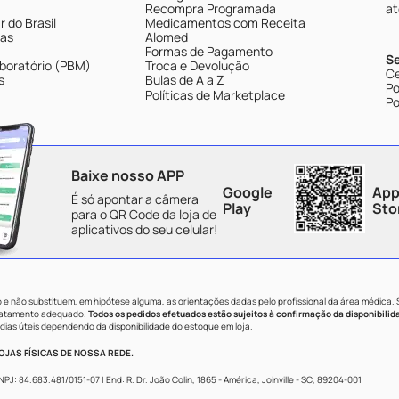
Recompra Programada
at
 do Brasil
Medicamentos com Receita
tas
Alomed
Formas de Pagamento
S
boratório (PBM)
Troca e Devolução
Ce
s
Bulas de A a Z
Po
Políticas de Marketplace
Po
Baixe nosso APP
Google
App
É só apontar a câmera
Play
Sto
para o QR Code da loja de
aplicativos do seu celular!
e não substituem, em hipótese alguma, as orientações dadas pelo profissional da área médica.
tratamento adequado.
Todos os pedidos efetuados estão sujeitos à confirmação da disponibilid
dias úteis dependendo da disponibilidade do estoque em loja.
JAS FÍSICAS DE NOSSA REDE.
84.683.481/0151-07 | End: R. Dr. João Colin, 1865 - América, Joinville - SC, 89204-001