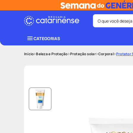
O que você deseja
Termos mais bus
CATEGORIAS
coristina
1
º
Beleza e Proteção
Proteção solar
Corporal
Protetor 
fralda
3
º
shampoo
5
º
lenço umede
7
º
desodorant
9
º