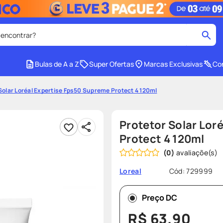
 encontrar?
cados
Bulas de A a Z
Super Ofertas
Marcas Exclusivas
Con
medley
2
º
Solar Loréal Expertise Fps50 Supreme Protect 4 120ml
protetor solar facial
4
º
tadalafila
6
º
Protetor Solar Lor
cido
sabonete liquido
8
º
Protect 4 120ml
(
0
)
e
protetor solar
10
º
Cód
:
729999
Loreal
Preço DC
R$
63
,
90