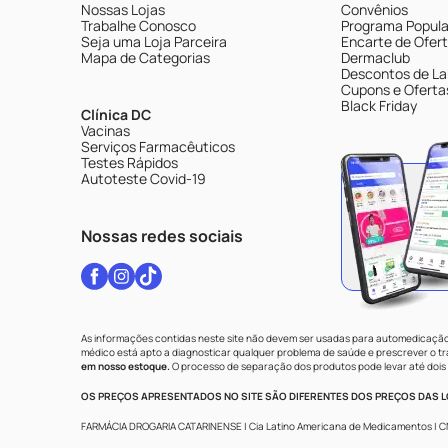
Nossas Lojas
Convênios
Trabalhe Conosco
Programa Popular
Seja uma Loja Parceira
Encarte de Ofer
Mapa de Categorias
Dermaclub
Descontos de La
Cupons e Oferta
Black Friday
Clínica DC
Vacinas
Serviços Farmacêuticos
Testes Rápidos
Autoteste Covid-19
Nossas redes sociais
As informações contidas neste site não devem ser usadas para automedicação 
médico está apto a diagnosticar qualquer problema de saúde e prescrever o 
em nosso estoque.
O processo de separação dos produtos pode levar até dois 
OS PREÇOS APRESENTADOS NO SITE SÃO DIFERENTES DOS PREÇOS DAS LO
FARMÁCIA DROGARIA CATARINENSE | Cia Latino Americana de Medicamentos | CNPJ: 