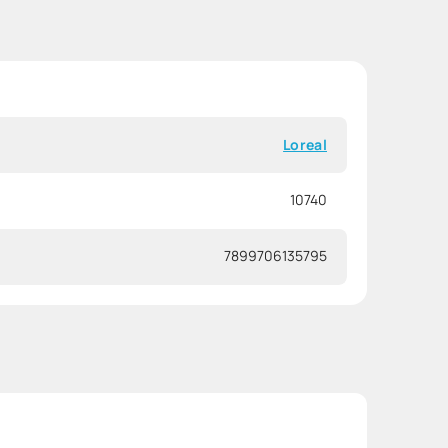
Loreal
10740
7899706135795