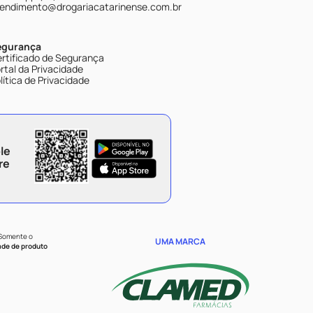
endimento@drogariacatarinense.com.br
egurança
rtificado de Segurança
rtal da Privacidade
lítica de Privacidade
le
re
 Somente o
UMA MARCA
ade de produto