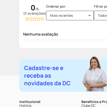
0
(0 avaliações)
Mais recentes
Todo
Nenhuma avaliação
Cadastre-se e
receba as
novidades da DC
Institucional
Benefícios e P
História
Clube DC