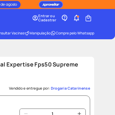
Entrar ou
Cadastrar
sultar Vacinas
Manipulação
Compre pelo Whatsapp
éal Expertise Fps50 Supreme
Vendido e entregue por:
Drogaria Catarinense