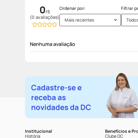
0
(0 avaliações)
Mais recentes
Todo
Nenhuma avaliação
Cadastre-se e
receba as
novidades da DC
Institucional
Benefícios e P
História
Clube DC