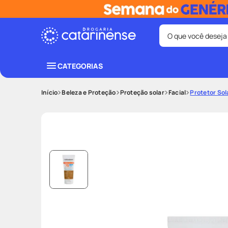
O que você deseja
Termos mais bus
CATEGORIAS
coristina
1
º
Beleza e Proteção
Proteção solar
Facial
Protetor Sol
protetor sola
3
º
tadalafila
5
º
ozivy
7
º
fralda pamp
9
º