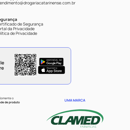
endimento@drogariacatarinense.com.br
egurança
rtificado de Segurança
rtal da Privacidade
lítica de Privacidade
le
re
 Somente o
UMA MARCA
ade de produto