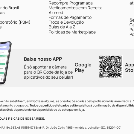
Recompra Programada
at
 do Brasil
Medicamentos com Receita
tas
Alomed
Formas de Pagamento
S
boratório (PBM)
Troca e Devolução
Ce
s
Bulas de A a Z
Po
Políticas de Marketplace
Po
Baixe nosso APP
Google
App
É só apontar a câmera
Play
Sto
para o QR Code da loja de
aplicativos do seu celular!
e não substituem, em hipótese alguma, as orientações dadas pelo profissional da área médica.
tratamento adequado.
Todos os pedidos efetuados estão sujeitos à confirmação da disponibilid
dias úteis dependendo da disponibilidade do estoque em loja.
JAS FÍSICAS DE NOSSA REDE.
84.683.481/0151-07 | End: R. Dr. João Colin, 1865 - América, Joinville - SC, 89204-001