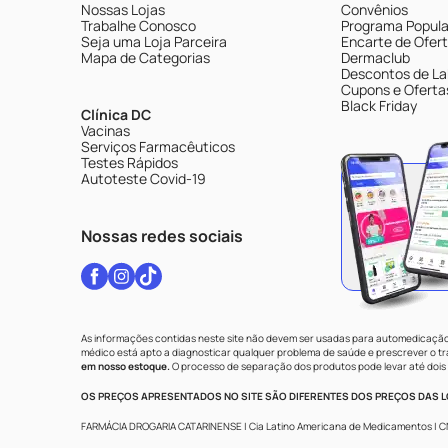
Nossas Lojas
Convênios
Trabalhe Conosco
Programa Popular
Seja uma Loja Parceira
Encarte de Ofer
Mapa de Categorias
Dermaclub
Descontos de La
Cupons e Oferta
Black Friday
Clínica DC
Vacinas
Serviços Farmacêuticos
Testes Rápidos
Autoteste Covid-19
Nossas redes sociais
As informações contidas neste site não devem ser usadas para automedicação 
médico está apto a diagnosticar qualquer problema de saúde e prescrever o 
em nosso estoque.
O processo de separação dos produtos pode levar até dois 
OS PREÇOS APRESENTADOS NO SITE SÃO DIFERENTES DOS PREÇOS DAS LO
FARMÁCIA DROGARIA CATARINENSE | Cia Latino Americana de Medicamentos | CNPJ: 