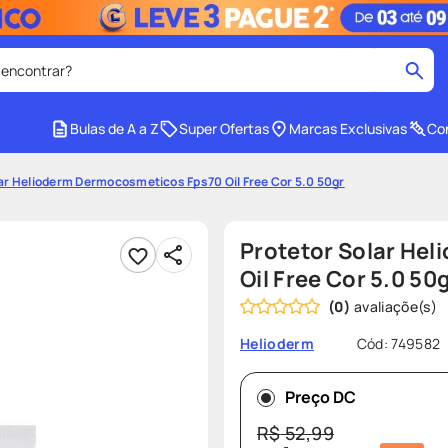
 encontrar?
cados
Bulas de A a Z
Super Ofertas
Marcas Exclusivas
Con
medley
2
º
ar Helioderm Dermocosmeticos Fps70 Oil Free Cor 5.0 50gr
r facial
shampoo
4
º
lenço umedecido
6
º
Protetor Solar He
protetor solar
8
º
Oil Free Cor 5.0 50
(
0
)
ers
teste gravidez
10
º
Cód
:
749582
Helioderm
Preço DC
R$
52
,
99