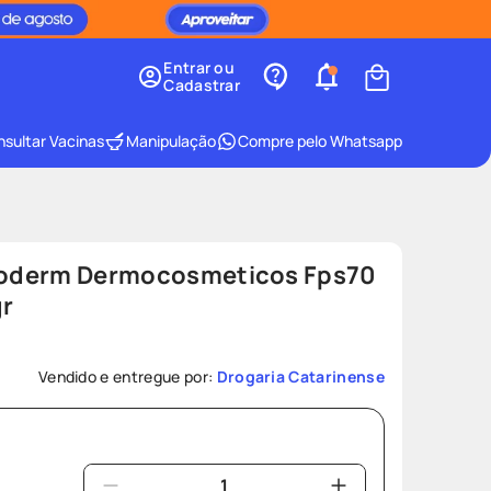
Entrar ou
Cadastrar
sultar Vacinas
Manipulação
Compre pelo Whatsapp
lioderm Dermocosmeticos Fps70
gr
Vendido e entregue por:
Drogaria Catarinense