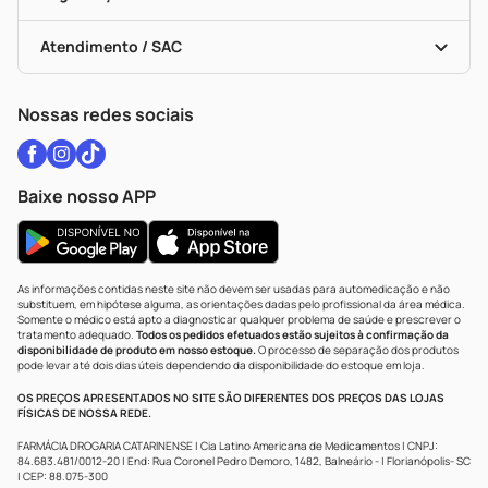
Troca E Devolução
Testes Rápidos
Bulas De A A Z
Autoteste Covid-19
Certificado De Segurança
Políticas De Marketplace
Vacinas
Portal Da Privacidade
Atendimento / SAC
Política De Privacidade
WhatsApp (47) 9202-1687
Atendimento@drogariacatarinense.com.br
Nossas redes sociais
Baixe nosso APP
As informações contidas neste site não devem ser usadas para automedicação e não
substituem, em hipótese alguma, as orientações dadas pelo profissional da área médica.
Somente o médico está apto a diagnosticar qualquer problema de saúde e prescrever o
tratamento adequado.
Todos os pedidos efetuados estão sujeitos à confirmação da
disponibilidade de produto em nosso estoque.
O processo de separação dos produtos
pode levar até dois dias úteis dependendo da disponibilidade do estoque em loja.
OS PREÇOS APRESENTADOS NO SITE SÃO DIFERENTES DOS PREÇOS DAS LOJAS
FÍSICAS DE NOSSA REDE.
FARMÁCIA DROGARIA CATARINENSE | Cia Latino Americana de Medicamentos | CNPJ:
84.683.481/0012-20 | End: Rua Coronel Pedro Demoro, 1482, Balneário - | Florianópolis- SC
| CEP: 88.075-300