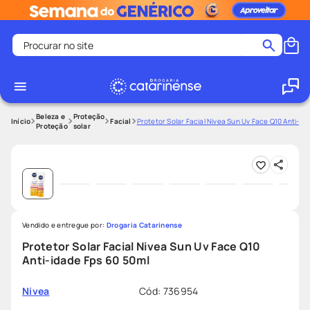
Procurar no site
Termos mais buscados
coristina
1
º
medley
2
º
Beleza e
Proteção
Facial
Protetor Solar Facial Nivea Sun Uv Face Q10 Anti-id
Proteção
solar
fralda
3
º
protetor solar facial
4
º
shampoo
5
º
tadalafila
6
º
Vendido e entregue por:
lenço umedecido
Drogaria Catarinense
7
º
Protetor Solar Facial Nivea Sun Uv Face Q10
sabonete liquido
8
º
Anti-idade Fps 60 50ml
desodorante
9
º
Cód
:
736954
Nivea
protetor solar
10
º