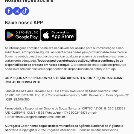
Nossas redes sociais
Baixe nosso APP
As informações contidas neste site não devem ser usadas para automedicação e não
substituem, em hipótese alguma, as orientações dadas pelo profissional da área médica.
Somente o médico está apto a diagnosticar qualquer problema de saúde e prescrever o
tratamento adequado.
Todos os pedidos efetuados estão sujeitos à confirmação da
disponibilidade de produto em nosso estoque.
O processo de separação dos produtos
pode levar até dois dias úteis dependendo da disponibilidade do estoque em loja.
OS PREÇOS APRESENTADOS NO SITE SÃO DIFERENTES DOS PREÇOS DAS LOJAS
FÍSICAS DE NOSSA REDE.
FARMÁCIA DROGARIA CATARINENSE | Cia Latino Americana de Medicamentos | CNPJ:
84.683.481/0012-20 | End: Rua Coronel Pedro Demoro, 1482, Balneário - | Florianópolis- SC
| CEP: 88.075-300
Farmacêutica Responsável: Simone de Souza Santana | CRF/SC: 12106 | IE: 250192233 |
AFE: 0.21597-5 | CMVS - 1593 | WhatsApp: (47) 9 9202-1687 | e-mail:
atendimento@drogariacatarinense.com.br
.
A Drogaria Catarinense segue as determinações da Agência Nacional de Vigilância
Sanitária
| Copyright © 2025 Drogaria Catarinense - Todos os direitos reservados.