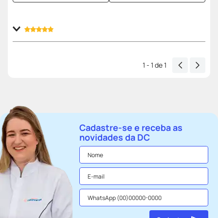
Enviado
1 ano atrás
por
Rosane Voss
Muito bom!
1 - 1
de
1
Cadastre-se e receba as
novidades da DC