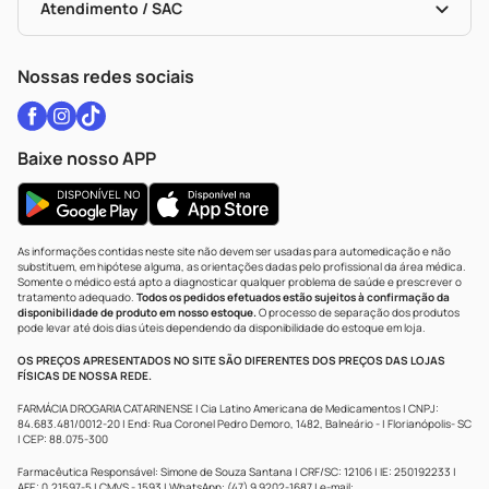
Políticas De Marketplace
Vacinas
Portal Da Privacidade
Atendimento / SAC
Política De Privacidade
WhatsApp (47) 9202-1687
Atendimento@drogariacatarinense.com.br
Nossas redes sociais
Baixe nosso APP
As informações contidas neste site não devem ser usadas para automedicação e não
substituem, em hipótese alguma, as orientações dadas pelo profissional da área médica.
Somente o médico está apto a diagnosticar qualquer problema de saúde e prescrever o
tratamento adequado.
Todos os pedidos efetuados estão sujeitos à confirmação da
disponibilidade de produto em nosso estoque.
O processo de separação dos produtos
pode levar até dois dias úteis dependendo da disponibilidade do estoque em loja.
OS PREÇOS APRESENTADOS NO SITE SÃO DIFERENTES DOS PREÇOS DAS LOJAS
FÍSICAS DE NOSSA REDE.
FARMÁCIA DROGARIA CATARINENSE | Cia Latino Americana de Medicamentos | CNPJ:
84.683.481/0012-20 | End: Rua Coronel Pedro Demoro, 1482, Balneário - | Florianópolis- SC
| CEP: 88.075-300
Farmacêutica Responsável: Simone de Souza Santana | CRF/SC: 12106 | IE: 250192233 |
AFE: 0.21597-5 | CMVS - 1593 | WhatsApp: (47) 9 9202-1687 | e-mail: