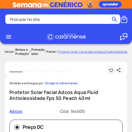
Procurar no site
Termos mais buscados
coristina
1
º
medley
2
º
Beleza e
Proteção
Facial
Protetor Solar Facial Adcos Aqua Fluid Antioleosida
Proteção
solar
protetor solar facial
3
º
shampoo
4
º
tadalafila
5
º
Vendido e entregue por:
Drogaria Catarinense
lenço umedecido
6
º
Protetor Solar Facial Adcos Aqua Fluid
ozivy
7
º
Antioleosidade Fps 50 Peach 40ml
protetor solar
8
º
Cód
:
744500
Adcos
fralda pampers
9
º
teste gravidez
10
º
Preço DC