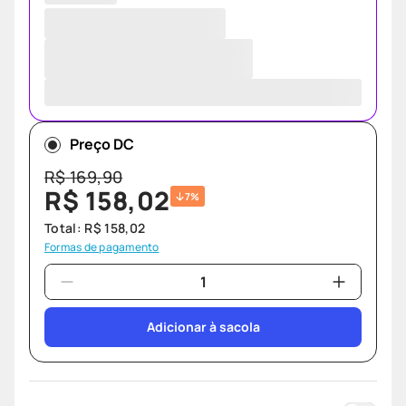
Preço DC
R$
169
,
90
R$
158
,
02
7%
Total:
R$
158
,
02
Formas de pagamento
Adicionar à sacola