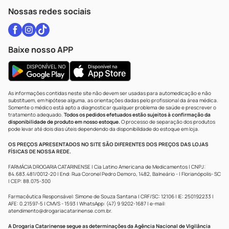
Atendimento@drogariacatarinense.com.br
Nossas redes sociais
Baixe nosso APP
As informações contidas neste site não devem ser usadas para automedicação e não
substituem, em hipótese alguma, as orientações dadas pelo profissional da área médica.
Somente o médico está apto a diagnosticar qualquer problema de saúde e prescrever o
tratamento adequado.
Todos os pedidos efetuados estão sujeitos à confirmação da
disponibilidade de produto em nosso estoque.
O processo de separação dos produtos
pode levar até dois dias úteis dependendo da disponibilidade do estoque em loja.
OS PREÇOS APRESENTADOS NO SITE SÃO DIFERENTES DOS PREÇOS DAS LOJAS
FÍSICAS DE NOSSA REDE.
FARMÁCIA DROGARIA CATARINENSE | Cia Latino Americana de Medicamentos | CNPJ:
84.683.481/0012-20 | End: Rua Coronel Pedro Demoro, 1482, Balneário - | Florianópolis- SC
| CEP: 88.075-300
Farmacêutica Responsável: Simone de Souza Santana | CRF/SC: 12106 | IE: 250192233 |
AFE: 0.21597-5 | CMVS - 1593 | WhatsApp: (47) 9 9202-1687 | e-mail:
atendimento@drogariacatarinense.com.br
.
A Drogaria Catarinense segue as determinações da Agência Nacional de Vigilância