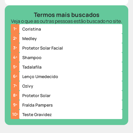
Termos mais buscados
Veja o que as outras pessoas estão buscado no site.
1
º
Coristina
2
º
Medley
3
º
Protetor Solar Facial
4
º
Shampoo
5
º
Tadalafila
6
º
Lenço Umedecido
7
º
Ozivy
8
º
Protetor Solar
9
º
Fralda Pampers
10
º
Teste Gravidez