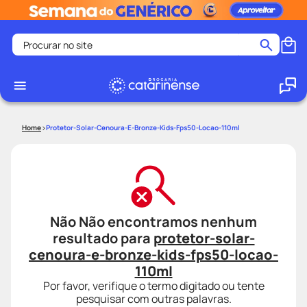
Procurar no site
Termos mais buscados
coristina
1
º
medley
2
º
Protetor-Solar-Cenoura-E-Bronze-Kids-Fps50-Locao-110ml
protetor solar facial
3
º
shampoo
4
º
tadalafila
5
º
lenço umedecido
6
º
Não Não encontramos nenhum
ozivy
7
º
resultado para
protetor-solar-
protetor solar
8
º
cenoura-e-bronze-kids-fps50-locao-
fralda pampers
110ml
9
º
Por favor, verifique o termo digitado ou tente
teste gravidez
10
º
pesquisar com outras palavras.