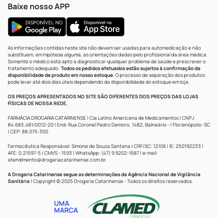
Baixe nosso APP
As informações contidas neste site não devem ser usadas para automedicação e não
substituem, em hipótese alguma, as orientações dadas pelo profissional da área médica.
Somente o médico está apto a diagnosticar qualquer problema de saúde e prescrever o
tratamento adequado.
Todos os pedidos efetuados estão sujeitos à confirmação da
disponibilidade de produto em nosso estoque.
O processo de separação dos produtos
pode levar até dois dias úteis dependendo da disponibilidade do estoque em loja.
OS PREÇOS APRESENTADOS NO SITE SÃO DIFERENTES DOS PREÇOS DAS LOJAS
FÍSICAS DE NOSSA REDE.
FARMÁCIA DROGARIA CATARINENSE | Cia Latino Americana de Medicamentos | CNPJ:
84.683.481/0012-20 | End: Rua Coronel Pedro Demoro, 1482, Balneário - | Florianópolis- SC
| CEP: 88.075-300
Farmacêutica Responsável: Simone de Souza Santana | CRF/SC: 12106 | IE: 250192233 |
AFE: 0.21597-5 | CMVS - 1593 | WhatsApp: (47) 9 9202-1687 | e-mail:
atendimento@drogariacatarinense.com.br
.
A Drogaria Catarinense segue as determinações da Agência Nacional de Vigilância
Sanitária
| Copyright © 2025 Drogaria Catarinense - Todos os direitos reservados.
UMA
MARCA