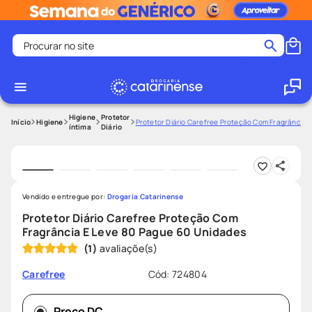
Procurar no site
Termos mais buscados
coristina
1
º
medley
2
º
Higiene
Protetor
Higiene
Protetor Diário Carefree Proteção Com Fragrância 
íntima
Diário
fralda
3
º
protetor solar facial
4
º
shampoo
5
º
Vendido e entregue por:
Drogaria Catarinense
tadalafila
6
º
Protetor Diário Carefree Proteção Com
lenço umedecido
7
º
Fragrância E Leve 80 Pague 60 Unidades
(
1
)
sabonete liquido
8
º
desodorante
9
º
Cód
:
724804
Carefree
protetor solar
10
º
Preço DC