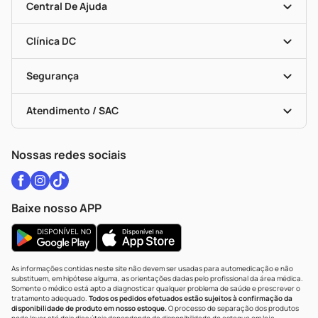
Mapa De Categorias
Convênios
Central De Ajuda
Programa Popular Do Brasil
Encarte De Ofertas
Entrega
Dermaclub
Recompra Programada
Clínica DC
Descontos De Laboratório (PBM)
Medicamentos Com Receita
Cupons E Ofertas
Alomed
Vacinas
Black Friday
Formas De Pagamento
Serviços Farmacêuticos
Segurança
Troca E Devolução
Testes Rápidos
Bulas De A A Z
Autoteste Covid-19
Certificado De Segurança
Políticas De Marketplace
Vacinas
Portal Da Privacidade
Atendimento / SAC
Política De Privacidade
WhatsApp (47) 9202-1687
Atendimento@drogariacatarinense.com.br
Nossas redes sociais
Baixe nosso APP
As informações contidas neste site não devem ser usadas para automedicação e não
substituem, em hipótese alguma, as orientações dadas pelo profissional da área médica.
Somente o médico está apto a diagnosticar qualquer problema de saúde e prescrever o
tratamento adequado.
Todos os pedidos efetuados estão sujeitos à confirmação da
disponibilidade de produto em nosso estoque.
O processo de separação dos produtos