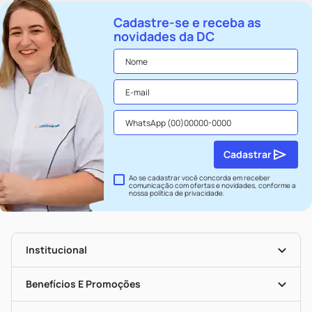
Cadastre-se e receba as
novidades da DC
Cadastrar
Ao se cadastrar você concorda em receber
comunicação com ofertas e novidades, conforme a
nossa
política de privacidade
.
Institucional
História
Nossas Lojas
Benefícios E Promoções
Trabalhe Conosco
Seja Uma Loja Parceira
Clube DC