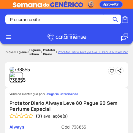
Procurar no site
Termos mais buscados
coristina
1
º
medley
2
º
Higiene
Protetor
Higiene
Protetor Diario Always Leve 80 Pague 60 Sem Perfum
íntima
Diário
protetor solar facial
3
º
shampoo
4
º
tadalafila
5
º
lenço umedecido
6
º
Vendido e entregue por:
Drogaria Catarinense
ozivy
7
º
Protetor Diario Always Leve 80 Pague 60 Sem
protetor solar
8
º
Perfume Especial
(
0
)
fralda pampers
9
º
teste gravidez
10
º
Cód
:
738855
Always