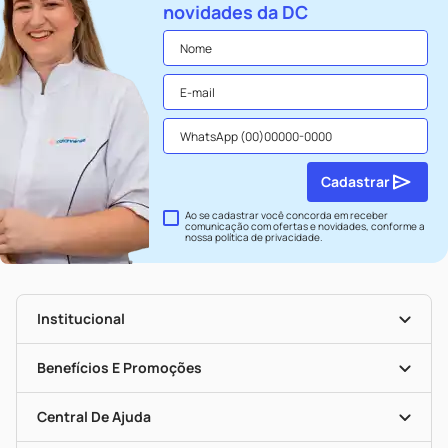
novidades da DC
Cadastrar
Ao se cadastrar você concorda em receber
comunicação com ofertas e novidades, conforme a
nossa
política de privacidade
.
Institucional
História
Nossas Lojas
Benefícios E Promoções
Trabalhe Conosco
Seja Uma Loja Parceira
Clube DC
Mapa De Categorias
Convênios
Central De Ajuda
Programa Popular Do Brasil
Encarte De Ofertas