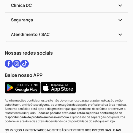
Entrega
Dermaclub
Recompra Programada
Clínica DC
Descontos De Laboratório (PBM)
Medicamentos Com Receita
Cupons E Ofertas
Alomed
Vacinas
Black Friday
Formas De Pagamento
Serviços Farmacêuticos
Segurança
Troca E Devolução
Testes Rápidos
Bulas De A A Z
Autoteste Covid-19
Certificado De Segurança
Políticas De Marketplace
Vacinas
Portal Da Privacidade
Atendimento / SAC
Política De Privacidade
WhatsApp (47) 9202-1687
Atendimento@drogariacatarinense.com.br
Nossas redes sociais
Baixe nosso APP
As informações contidas neste site não devem ser usadas para automedicação e não
substituem, em hipótese alguma, as orientações dadas pelo profissional da área médica.
Somente o médico está apto a diagnosticar qualquer problema de saúde e prescrever o
tratamento adequado.
Todos os pedidos efetuados estão sujeitos à confirmação da
disponibilidade de produto em nosso estoque.
O processo de separação dos produtos
pode levar até dois dias úteis dependendo da disponibilidade do estoque em loja.
OS PREÇOS APRESENTADOS NO SITE SÃO DIFERENTES DOS PREÇOS DAS LOJAS