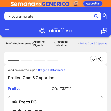
Procurar no site
Termos mais buscados
coristina
1
º
medley
2
º
Aparelho
Regulador
Medicamentos
Prolive Com 6 Cápsulas
Digestivo
Intestinal
protetor solar facial
3
º
shampoo
4
º
tadalafila
5
º
Vendido e entregue por:
Drogaria Catarinense
lenço umedecido
6
º
Prolive Com 6 Cápsulas
ozivy
7
º
Cód
:
732710
Prolive
protetor solar
8
º
fralda pampers
9
º
Preço DC
teste gravidez
10
º