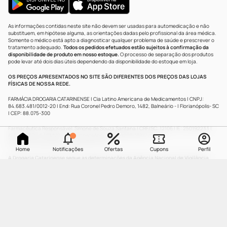
As informações contidas neste site não devem ser usadas para automedicação e não
substituem, em hipótese alguma, as orientações dadas pelo profissional da área médica.
Somente o médico está apto a diagnosticar qualquer problema de saúde e prescrever o
tratamento adequado.
Todos os pedidos efetuados estão sujeitos à confirmação da
disponibilidade de produto em nosso estoque.
O processo de separação dos produtos
pode levar até dois dias úteis dependendo da disponibilidade do estoque em loja.
OS PREÇOS APRESENTADOS NO SITE SÃO DIFERENTES DOS PREÇOS DAS LOJAS
FÍSICAS DE NOSSA REDE.
FARMÁCIA DROGARIA CATARINENSE | Cia Latino Americana de Medicamentos | CNPJ:
84.683.481/0012-20 | End: Rua Coronel Pedro Demoro, 1482, Balneário - | Florianópolis- SC
| CEP: 88.075-300
Farmacêutica Responsável: Simone de Souza Santana | CRF/SC: 12106 | IE: 250192233 |
AFE: 0.21597-5 | CMVS - 1593 | WhatsApp: (47) 9 9202-1687 | e-mail:
atendimento@drogariacatarinense.com.br
.
Home
Notificações
Ofertas
Cupons
Perfil
A Drogaria Catarinense segue as determinações da Agência Nacional de Vigilância
Sanitária
| Copyright © 2025 Drogaria Catarinense - Todos os direitos reservados.
UMA
MARCA
Powered by
Developed by