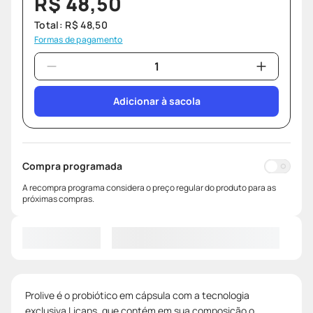
R$
48
,
50
Total:
R$
48
,
50
Formas de pagamento
Adicionar à sacola
Compra programada
A recompra programa considera o preço regular do produto para as
próximas compras.
Prolive é o probiótico em cápsula com a tecnologia
exclusiva Licaps, que contém em sua composição o