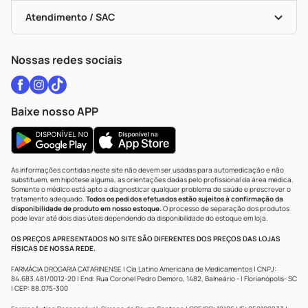
Bulas De A A Z
Autoteste Covid-19
Certificado De Segurança
Políticas De Marketplace
Vacinas
Portal Da Privacidade
Atendimento / SAC
Política De Privacidade
WhatsApp (47) 9202-1687
Atendimento@drogariacatarinense.com.br
Nossas redes sociais
Baixe nosso APP
As informações contidas neste site não devem ser usadas para automedicação e não
substituem, em hipótese alguma, as orientações dadas pelo profissional da área médica.
Somente o médico está apto a diagnosticar qualquer problema de saúde e prescrever o
tratamento adequado.
Todos os pedidos efetuados estão sujeitos à confirmação da
disponibilidade de produto em nosso estoque.
O processo de separação dos produtos
pode levar até dois dias úteis dependendo da disponibilidade do estoque em loja.
OS PREÇOS APRESENTADOS NO SITE SÃO DIFERENTES DOS PREÇOS DAS LOJAS
FÍSICAS DE NOSSA REDE.
FARMÁCIA DROGARIA CATARINENSE | Cia Latino Americana de Medicamentos | CNPJ:
84.683.481/0012-20 | End: Rua Coronel Pedro Demoro, 1482, Balneário - | Florianópolis- SC
| CEP: 88.075-300