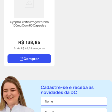
Gynpro Exeltis Progesterona
100mg Com 60 Capsulas
R$ 138,85
3
x de
R$
46
,
28
sem juros
Comprar
Cadastre-se e receba as
novidades da DC