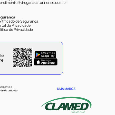
endimento@drogariacatarinense.com.br
egurança
rtificado de Segurança
rtal da Privacidade
lítica de Privacidade
le
re
 Somente o
UMA MARCA
ade de produto