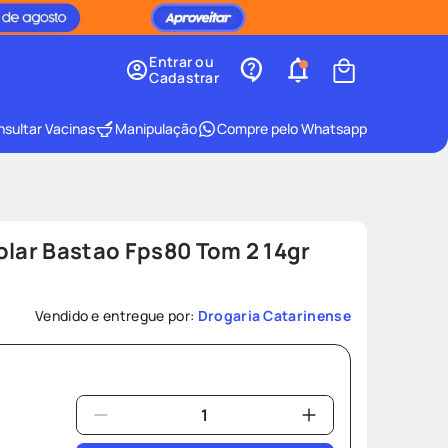
Entrar ou
Cadastrar
sultar Vacinas
Manipulação
Compre pelo Whatsapp
olar Bastao Fps80 Tom 2 14gr
Vendido e entregue por:
Drogaria Catarinense