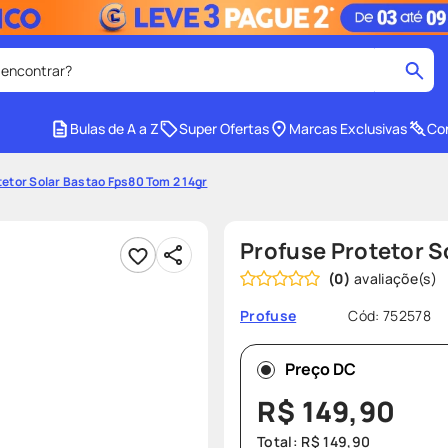
 encontrar?
cados
Bulas de A a Z
Super Ofertas
Marcas Exclusivas
Con
medley
2
º
etor Solar Bastao Fps80 Tom 2 14gr
r facial
shampoo
4
º
lenço umedecido
6
º
Profuse Protetor S
protetor solar
8
º
(
0
)
ers
teste gravidez
10
º
Cód
:
752578
Profuse
Preço DC
R$
149
,
90
Total:
R$
149
,
90