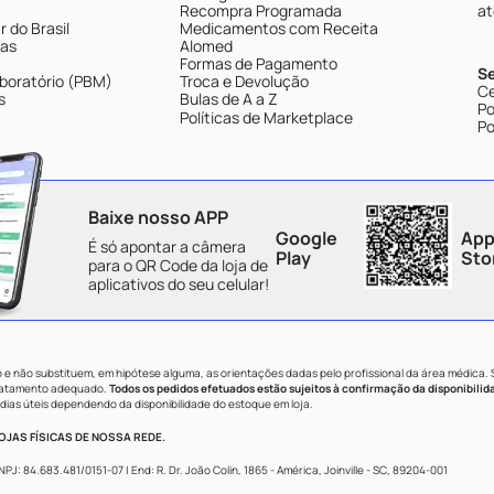
Recompra Programada
at
 do Brasil
Medicamentos com Receita
tas
Alomed
Formas de Pagamento
S
boratório (PBM)
Troca e Devolução
Ce
s
Bulas de A a Z
Po
Políticas de Marketplace
Po
Baixe nosso APP
Google
App
É só apontar a câmera
Play
Sto
para o QR Code da loja de
aplicativos do seu celular!
e não substituem, em hipótese alguma, as orientações dadas pelo profissional da área médica.
tratamento adequado.
Todos os pedidos efetuados estão sujeitos à confirmação da disponibilid
dias úteis dependendo da disponibilidade do estoque em loja.
JAS FÍSICAS DE NOSSA REDE.
84.683.481/0151-07 | End: R. Dr. João Colin, 1865 - América, Joinville - SC, 89204-001