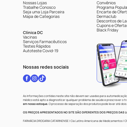
Nossas Lojas
Convênios
Trabalhe Conosco
Programa Popular
Seja uma Loja Parceira
Encarte de Ofer
Mapa de Categorias
Dermaclub
Descontos de La
Cupons e Oferta
Black Friday
Clínica DC
Vacinas
Serviços Farmacêuticos
Testes Rápidos
Autoteste Covid-19
Nossas redes sociais
As informações contidas neste site não devem ser usadas para automedicação 
médico está apto a diagnosticar qualquer problema de saúde e prescrever o 
em nosso estoque.
O processo de separação dos produtos pode levar até dois 
OS PREÇOS APRESENTADOS NO SITE SÃO DIFERENTES DOS PREÇOS DAS LO
FARMÁCIA DROGARIA CATARINENSE | Cia Latino Americana de Medicamentos | CNPJ: 