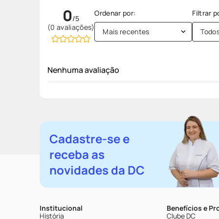
0
(0 avaliações)
Mais recentes
Todo
Nenhuma avaliação
Cadastre-se e
receba as
novidades da DC
Institucional
Benefícios e P
História
Clube DC