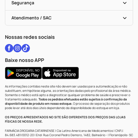
Black Friday
Formas De Pagamento
Serviços Farmacêuticos
Segurança
Troca E Devolução
Testes Rápidos
Bulas De A A Z
Autoteste Covid-19
Certificado De Segurança
Políticas De Marketplace
Vacinas
Portal Da Privacidade
Atendimento / SAC
Política De Privacidade
WhatsApp (47) 9202-1687
Atendimento@drogariacatarinense.com.br
Nossas redes sociais
Baixe nosso APP
As informações contidas neste site não devem ser usadas para automedicação e não
substituem, em hipótese alguma, as orientações dadas pelo profissional da área médica.
Somente o médico está apto a diagnosticar qualquer problema de saúde e prescrever o
tratamento adequado.
Todos os pedidos efetuados estão sujeitos à confirmação da
disponibilidade de produto em nosso estoque.
O processo de separação dos produtos
pode levar até dois dias úteis dependendo da disponibilidade do estoque em loja.
OS PREÇOS APRESENTADOS NO SITE SÃO DIFERENTES DOS PREÇOS DAS LOJAS
FÍSICAS DE NOSSA REDE.
FARMÁCIA DROGARIA CATARINENSE | Cia Latino Americana de Medicamentos | CNPJ:
84.683.481/0012-20 | End: Rua Coronel Pedro Demoro, 1482, Balneário - | Florianópolis- SC