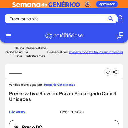
Procurar no site
Termos mais buscados
coristina
1
º
medley
2
º
Saúde
Preservativos
e Bem
e
Preservativo
Preservativo Blowtex Prazer Prolongado 
Estar
lubrificantes
shampoo
3
º
tadalafila
4
º
ozivy
5
º
lenço umedecido
6
º
Vendido e entregue por:
Drogaria Catarinense
Preservativo Blowtex Prazer Prolongado Com 3
protetor solar
7
º
Unidades
desodorante
8
º
Cód
:
704829
Blowtex
fralda pampers
9
º
teste gravidez
10
º
Preço DC