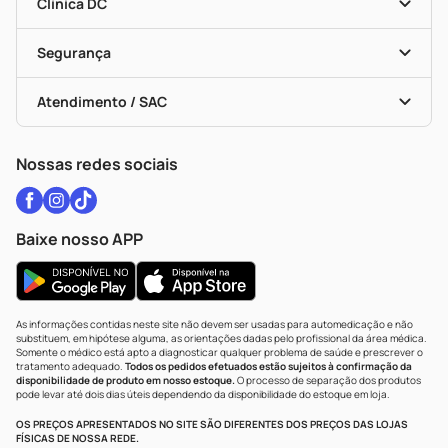
Dermaclub
Recompra Programada
Clínica DC
Descontos De Laboratório (PBM)
Medicamentos Com Receita
Cupons E Ofertas
Alomed
Vacinas
Black Friday
Formas De Pagamento
Serviços Farmacêuticos
Segurança
Troca E Devolução
Testes Rápidos
Bulas De A A Z
Autoteste Covid-19
Certificado De Segurança
Políticas De Marketplace
Vacinas
Portal Da Privacidade
Atendimento / SAC
Política De Privacidade
WhatsApp (47) 9202-1687
Atendimento@drogariacatarinense.com.br
Nossas redes sociais
Baixe nosso APP
As informações contidas neste site não devem ser usadas para automedicação e não
substituem, em hipótese alguma, as orientações dadas pelo profissional da área médica.
Somente o médico está apto a diagnosticar qualquer problema de saúde e prescrever o
tratamento adequado.
Todos os pedidos efetuados estão sujeitos à confirmação da
disponibilidade de produto em nosso estoque.
O processo de separação dos produtos
pode levar até dois dias úteis dependendo da disponibilidade do estoque em loja.
OS PREÇOS APRESENTADOS NO SITE SÃO DIFERENTES DOS PREÇOS DAS LOJAS
FÍSICAS DE NOSSA REDE.