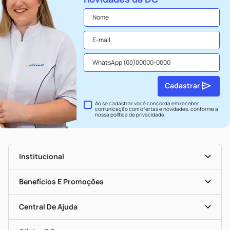
Cadastrar
Ao se cadastrar você concorda em receber
comunicação com ofertas e novidades, conforme a
nossa
política de privacidade
.
Institucional
História
Nossas Lojas
Benefícios E Promoções
Trabalhe Conosco
Seja Uma Loja Parceira
Clube DC
Mapa De Categorias
Convênios
Central De Ajuda
Programa Popular Do Brasil
Encarte De Ofertas
Entrega