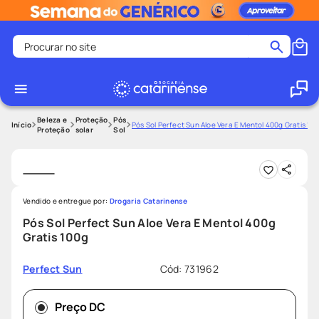
Procurar no site
Termos mais buscados
coristina
1
º
medley
2
º
Beleza e
Proteção
Pós
Pós Sol Perfect Sun Aloe Vera E Mentol 400g Gratis 10
Proteção
solar
Sol
fralda
3
º
protetor solar facial
4
º
shampoo
5
º
Vendido e entregue por:
Drogaria Catarinense
tadalafila
6
º
Pós Sol Perfect Sun Aloe Vera E Mentol 400g
lenço umedecido
7
º
Gratis 100g
sabonete liquido
8
º
Cód
:
731962
Perfect Sun
desodorante
9
º
protetor solar
10
º
Preço DC