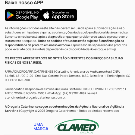
Baixe nosso APP
As informações contidas neste site não devem ser usadas para automedicação e não
substituem, em hipótese alguma, as orientações dadas pelo profissional da área médica.
Somente o médico está apto a diagnosticar qualquer problema de saúde e prescrever o
tratamento adequado.
Todos os pedidos efetuados estão sujeitos à confirmação da
disponibilidade de produto em nosso estoque.
O processo de separação dos produtos
pode levar até dois dias úteis dependendo da disponibilidade do estoque em loja.
OS PREÇOS APRESENTADOS NO SITE SÃO DIFERENTES DOS PREÇOS DAS LOJAS
FÍSICAS DE NOSSA REDE.
FARMÁCIA DROGARIA CATARINENSE | Cia Latino Americana de Medicamentos | CNPJ:
84.683.481/0012-20 | End: Rua Coronel Pedro Demoro, 1482, Balneário - | Florianópolis- SC
| CEP: 88.075-300
Farmacêutica Responsável: Simone de Souza Santana | CRF/SC: 12106 | IE: 250192233 |
AFE: 0.21597-5 | CMVS - 1593 | WhatsApp: (47) 9 9202-1687 | e-mail:
atendimento@drogariacatarinense.com.br
.
A Drogaria Catarinense segue as determinações da Agência Nacional de Vigilância
Sanitária
| Copyright © 2025 Drogaria Catarinense - Todos os direitos reservados.
UMA
MARCA