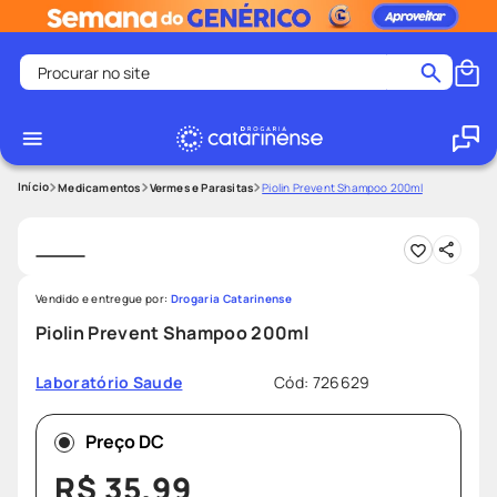
Procurar no site
Termos mais buscados
coristina
1
º
medley
2
º
Medicamentos
Vermes e Parasitas
Piolin Prevent Shampoo 200ml
shampoo
3
º
tadalafila
4
º
ozivy
5
º
Vendido e entregue por:
Drogaria Catarinense
lenço umedecido
6
º
Piolin Prevent Shampoo 200ml
protetor solar
7
º
Cód
:
726629
Laboratório Saude
desodorante
8
º
fralda pampers
9
º
Preço DC
teste gravidez
10
º
R$
35
,
99