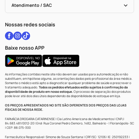
Políticas De Marketplace
Vacinas
Portal Da Privacidade
Atendimento / SAC
Política De Privacidade
WhatsApp (47) 9202-1687
Atendimento@drogariacatarinense.com.br
Nossas redes sociais
Baixe nosso APP
As informações contidas neste site não devem ser usadas para automedicação e não
substituem, em hipótese alguma, as orientações dadas pelo profissional da área médica.
Somente o médico está apto a diagnosticar qualquer problema de saúde e prescrever o
tratamento adequado.
Todos os pedidos efetuados estão sujeitos à confirmação da
disponibilidade de produto em nosso estoque.
O processo de separação dos produtos
pode levar até dois dias úteis dependendo da disponibilidade do estoque em loja.
OS PREÇOS APRESENTADOS NO SITE SÃO DIFERENTES DOS PREÇOS DAS LOJAS
FÍSICAS DE NOSSA REDE.
FARMÁCIA DROGARIA CATARINENSE | Cia Latino Americana de Medicamentos | CNPJ:
84.683.481/0012-20 | End: Rua Coronel Pedro Demoro, 1482, Balneário - | Florianópolis- SC
| CEP: 88.075-300
Farmacêutica Responsável: Simone de Souza Santana | CRF/SC: 12106 | IE: 250192233 |