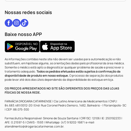
WhatsApp (47) 9202-1687
Atendimento@drogariacatarinense.com.br
Nossas redes sociais
Baixe nosso APP
As informações contidas neste site não devem ser usadas para automedicação e não
substituem, em hipótese alguma, as orientações dadas pelo profissional da área médica.
Somente o médico está apto a diagnosticar qualquer problema de saúde e prescrever o
tratamento adequado.
Todos os pedidos efetuados estão sujeitos à confirmação da
disponibilidade de produto em nosso estoque.
O processo de separação dos produtos
pode levar até dois dias úteis dependendo da disponibilidade do estoque em loja.
OS PREÇOS APRESENTADOS NO SITE SÃO DIFERENTES DOS PREÇOS DAS LOJAS
FÍSICAS DE NOSSA REDE.
FARMÁCIA DROGARIA CATARINENSE | Cia Latino Americana de Medicamentos | CNPJ:
84.683.481/0012-20 | End: Rua Coronel Pedro Demoro, 1482, Balneário - | Florianópolis- SC
| CEP: 88.075-300
Farmacêutica Responsável: Simone de Souza Santana | CRF/SC: 12106 | IE: 250192233 |
AFE: 0.21597-5 | CMVS - 1593 | WhatsApp: (47) 9 9202-1687 | e-mail:
atendimento@drogariacatarinense.com.br
.