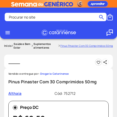
Procurar no site
Termos mais buscados
coristina
1
º
medley
2
º
Saúde e Bem
Suplementos
Pinus Pinaster Com 30 Comprimidos 50mg
Estar
alimentares
fralda
3
º
protetor solar facial
4
º
shampoo
5
º
Vendido e entregue por:
Drogaria Catarinense
tadalafila
6
º
Pinus Pinaster Com 30 Comprimidos 50mg
mounjaro
7
º
Cód
:
752712
Althaia
ozivy
8
º
lenço umedecido
9
º
Preço DC
protetor solar
10
º