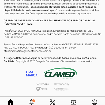
substituem, em hipótese alguma, as orientações dadas pelo profissional da área médica.
Somente o médico está apto a diagnosticar qualquer problema de saúde e prescrever o
tratamento adequado.
Todos os pedidos efetuados estão sujeitos à confirmação da
disponibilidade de produto em nosso estoque.
O processo de separação dos produtos
pode levar até dois dias úteis dependendo da disponibilidade do estoque em loja.
OS PREÇOS APRESENTADOS NO SITE SÃO DIFERENTES DOS PREÇOS DAS LOJAS
FÍSICAS DE NOSSA REDE.
FARMÁCIA DROGARIA CATARINENSE | Cia Latino Americana de Medicamentos | CNPJ:
84.683.481/0012-20 | End: Rua Coronel Pedro Demoro, 1482, Balneário - | Florianópolis- SC
| CEP: 88.075-300
Farmacêutica Responsável: Simone de Souza Santana | CRF/SC: 12106 | IE: 250192233 |
AFE: 0.21597-5 | CMVS - 1593 | WhatsApp: (47) 9 9202-1687 | e-mail:
atendimento@drogariacatarinense.com.br
.
A Drogaria Catarinense segue as determinações da Agência Nacional de Vigilância
Sanitária
| Copyright © 2025 Drogaria Catarinense - Todos os direitos reservados.
UMA
MARCA
Powered by
Developed by