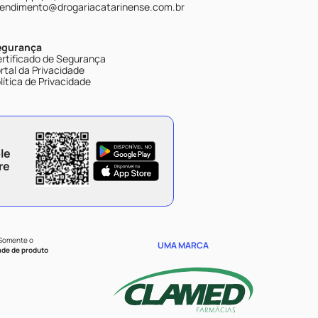
endimento@drogariacatarinense.com.br
egurança
rtificado de Segurança
rtal da Privacidade
lítica de Privacidade
le
re
 Somente o
UMA MARCA
ade de produto