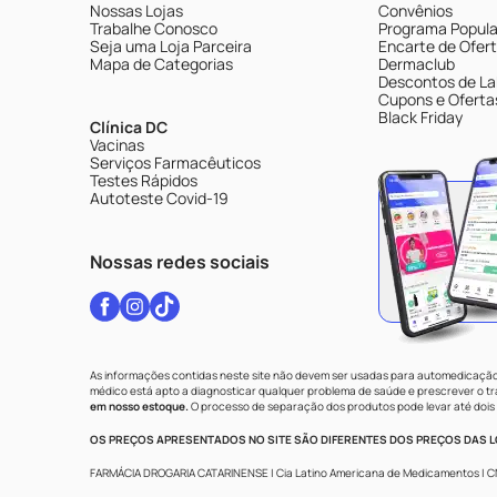
Nossas Lojas
Convênios
Trabalhe Conosco
Programa Popular
Seja uma Loja Parceira
Encarte de Ofer
Mapa de Categorias
Dermaclub
Descontos de La
Cupons e Oferta
Black Friday
Clínica DC
Vacinas
Serviços Farmacêuticos
Testes Rápidos
Autoteste Covid-19
Nossas redes sociais
As informações contidas neste site não devem ser usadas para automedicação 
médico está apto a diagnosticar qualquer problema de saúde e prescrever o 
em nosso estoque.
O processo de separação dos produtos pode levar até dois 
OS PREÇOS APRESENTADOS NO SITE SÃO DIFERENTES DOS PREÇOS DAS LO
FARMÁCIA DROGARIA CATARINENSE | Cia Latino Americana de Medicamentos | CNPJ: 