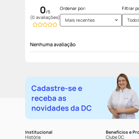
0
(0 avaliações)
Mais recentes
Todo
Nenhuma avaliação
Cadastre-se e
receba as
novidades da DC
Institucional
Benefícios e P
História
Clube DC