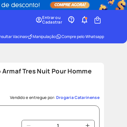
Entrar ou
Cadastrar
sultar Vacinas
Manipulação
Compre pelo Whatsapp
 Armaf Tres Nuit Pour Homme
Vendido e entregue por:
Drogaria Catarinense