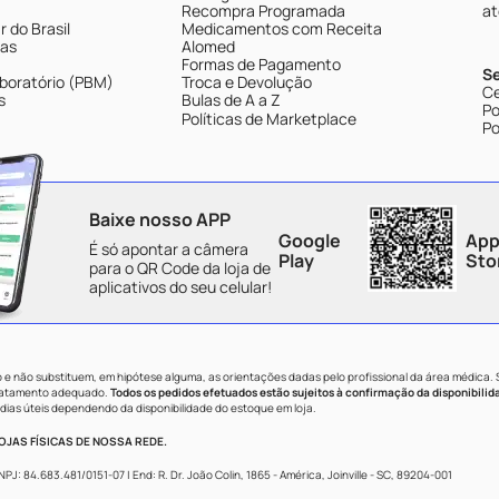
Recompra Programada
at
 do Brasil
Medicamentos com Receita
tas
Alomed
Formas de Pagamento
S
boratório (PBM)
Troca e Devolução
Ce
s
Bulas de A a Z
Po
Políticas de Marketplace
Po
Baixe nosso APP
Google
App
É só apontar a câmera
Play
Sto
para o QR Code da loja de
aplicativos do seu celular!
e não substituem, em hipótese alguma, as orientações dadas pelo profissional da área médica.
tratamento adequado.
Todos os pedidos efetuados estão sujeitos à confirmação da disponibilid
dias úteis dependendo da disponibilidade do estoque em loja.
JAS FÍSICAS DE NOSSA REDE.
84.683.481/0151-07 | End: R. Dr. João Colin, 1865 - América, Joinville - SC, 89204-001