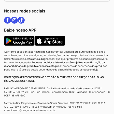
WhatsApp (47) 9202-1687
Atendimento@drogariacatarinense.com.br
Nossas redes sociais
Baixe nosso APP
As informações contidas neste site não devem ser usadas para automedicação e não
substituem, em hipótese alguma, as orientações dadas pelo profissional da área médica.
Somente o médico está apto a diagnosticar qualquer problema de saúde e prescrever o
tratamento adequado.
Todos os pedidos efetuados estão sujeitos à confirmação da
disponibilidade de produto em nosso estoque.
O processo de separação dos produtos
pode levar até dois dias úteis dependendo da disponibilidade do estoque em loja.
OS PREÇOS APRESENTADOS NO SITE SÃO DIFERENTES DOS PREÇOS DAS LOJAS
FÍSICAS DE NOSSA REDE.
FARMÁCIA DROGARIA CATARINENSE | Cia Latino Americana de Medicamentos | CNPJ:
84.683.481/0012-20 | End: Rua Coronel Pedro Demoro, 1482, Balneário - | Florianópolis- SC
| CEP: 88.075-300
Farmacêutica Responsável: Simone de Souza Santana | CRF/SC: 12106 | IE: 250192233 |
AFE: 0.21597-5 | CMVS - 1593 | WhatsApp: (47) 9 9202-1687 | e-mail:
atendimento@drogariacatarinense.com.br
.