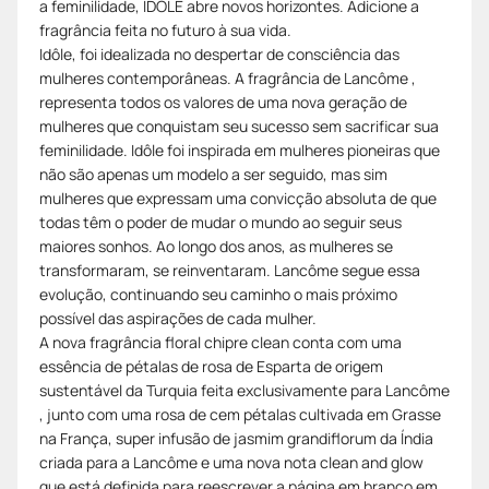
a feminilidade, IDÔLE abre novos horizontes. Adicione a
fragrância feita no futuro à sua vida.
Idôle, foi idealizada no despertar de consciência das
mulheres contemporâneas. A fragrância de Lancôme ,
representa todos os valores de uma nova geração de
mulheres que conquistam seu sucesso sem sacrificar sua
feminilidade. Idôle foi inspirada em mulheres pioneiras que
não são apenas um modelo a ser seguido, mas sim
mulheres que expressam uma convicção absoluta de que
todas têm o poder de mudar o mundo ao seguir seus
maiores sonhos. Ao longo dos anos, as mulheres se
transformaram, se reinventaram. Lancôme segue essa
evolução, continuando seu caminho o mais próximo
possível das aspirações de cada mulher.
A nova fragrância floral chipre clean conta com uma
essência de pétalas de rosa de Esparta de origem
sustentável da Turquia feita exclusivamente para Lancôme
, junto com uma rosa de cem pétalas cultivada em Grasse
na França, super infusão de jasmim grandiflorum da Índia
criada para a Lancôme e uma nova nota clean and glow
que está definida para reescrever a página em branco em