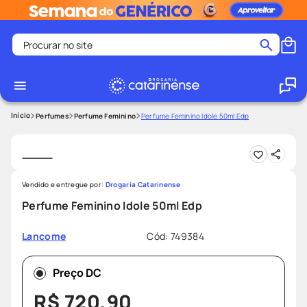
Procurar no site
Termos mais buscados
coristina
1
º
medley
2
º
Perfumes
Perfume Feminino
Perfume Feminino Idole 50ml Edp
fralda
3
º
protetor solar facial
4
º
shampoo
5
º
Vendido e entregue por:
Drogaria Catarinense
tadalafila
6
º
Perfume Feminino Idole 50ml Edp
lenço umedecido
7
º
Cód
:
749384
Lancome
sabonete liquido
8
º
desodorante
9
º
Preço DC
protetor solar
10
º
R$
720
,
90