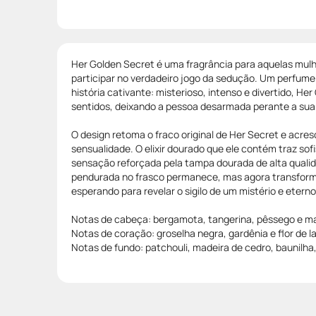
Her Golden Secret é uma fragrância para aquelas mulh
participar no verdadeiro jogo da sedução. Um perfume
história cativante: misterioso, intenso e divertido, He
sentidos, deixando a pessoa desarmada perante a sua
O design retoma o fraco original de Her Secret e acr
sensualidade. O elixir dourado que ele contém traz sof
sensação reforçada pela tampa dourada de alta qualid
pendurada no frasco permanece, mas agora transfor
esperando para revelar o sigilo de um mistério e etern
Notas de cabeça: bergamota, tangerina, pêssego e m
Notas de coração: groselha negra, gardênia e flor de la
Notas de fundo: patchouli, madeira de cedro, baunilha,