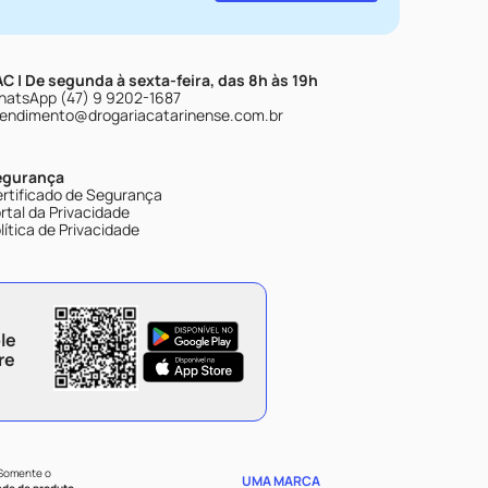
C | De segunda à sexta-feira, das 8h às 19h
atsApp (47) 9 9202-1687
endimento@drogariacatarinense.com.br
egurança
rtificado de Segurança
rtal da Privacidade
lítica de Privacidade
le
re
 Somente o
UMA MARCA