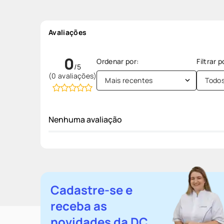
Avaliações
0
(0 avaliações)
Mais recentes
Todo
Nenhuma avaliação
Cadastre-se e
receba as
novidades da DC