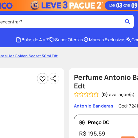
 encontrar?
cados
Bulas de A a Z
Super Ofertas
Marcas Exclusivas
Con
medley
2
º
ras Her Golden Secret 50ml Edt
protetor solar facial
4
º
tadalafila
6
º
Perfume Antonio B
ozivy
8
º
Edt
(
0
)
cido
protetor solar
10
º
Cód
:
724
Antonio Banderas
Preço DC
R$
195
,
59