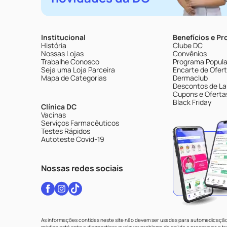
Institucional
Benefícios e P
História
Clube DC
Nossas Lojas
Convênios
Trabalhe Conosco
Programa Popular
Seja uma Loja Parceira
Encarte de Ofer
Mapa de Categorias
Dermaclub
Descontos de La
Cupons e Oferta
Black Friday
Clínica DC
Vacinas
Serviços Farmacêuticos
Testes Rápidos
Autoteste Covid-19
Nossas redes sociais
As informações contidas neste site não devem ser usadas para automedicação 