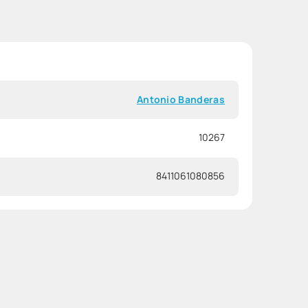
Antonio Banderas
10267
8411061080856