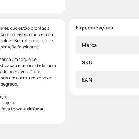
Especificações
eres que estão prontas a
 com um estilo único e uma
r Golden Secret conquista os
Marca
 atração fascinante.
escenta um toque de
SKU
isticação e feminilidade, uma
ade. A chave icônica
mada em outro: uma chave
EAN
o segredo.
açã.
ranjeira.
 fava tonka e almíscar.