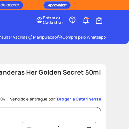
Entrar ou
Cadastrar
sultar Vacinas
Manipulação
Compre pelo Whatsapp
anderas Her Golden Secret 50ml
104
Vendido e entregue por:
Drogaria Catarinense