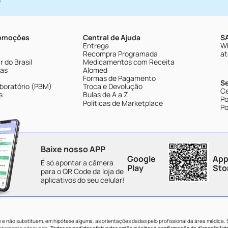
romoções
Central de Ajuda
SA
Entrega
Wh
Recompra Programada
at
 do Brasil
Medicamentos com Receita
tas
Alomed
Formas de Pagamento
S
boratório (PBM)
Troca e Devolução
Ce
s
Bulas de A a Z
Po
Políticas de Marketplace
Po
Baixe nosso APP
Google
App
É só apontar a câmera
Play
Sto
para o QR Code da loja de
aplicativos do seu celular!
e não substituem, em hipótese alguma, as orientações dadas pelo profissional da área médica.