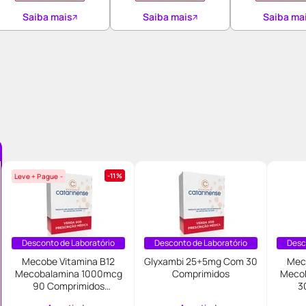
Saiba mais
Saiba mais
Saiba ma
11%
Leve + Pague -
Desconto de Laboratório
Desconto de Laboratório
Desc
Mecobe Vitamina B12
Glyxambi 25+5mg Com 30
Mec
Mecobalamina 1000mcg
Comprimidos
Meco
90 Comprimidos
3
Sublinguais Myralis