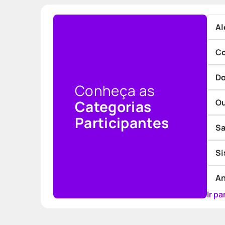
Al
Co
Do
Conheça as
Categorias
O
Participantes
S
Si
An
Ir p