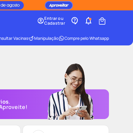
Entrar ou
Cadastrar
sultar Vacinas
Manipulação
Compre pelo Whatsapp
rios
.
Aproveite!