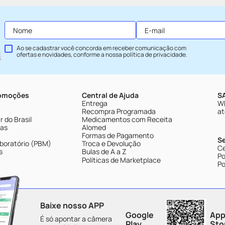
Ao se cadastrar você concorda em receber comunicação com
ofertas e novidades, conforme a nossa
política de privacidade
.
romoções
Central de Ajuda
SA
Entrega
Wh
Recompra Programada
at
 do Brasil
Medicamentos com Receita
tas
Alomed
Formas de Pagamento
S
boratório (PBM)
Troca e Devolução
Ce
s
Bulas de A a Z
Po
Políticas de Marketplace
Po
Baixe nosso APP
Google
App
É só apontar a câmera
Play
Sto