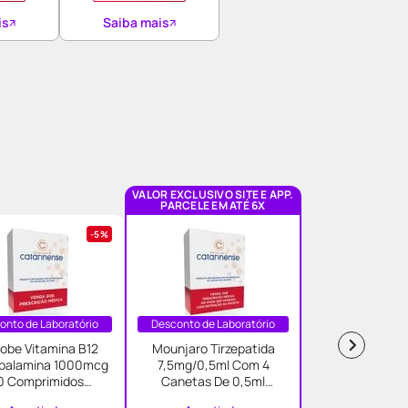
is
Saiba mais
VALOR EXCLUSIVO SITE E APP.
PARCELE EM ATÉ 6X
5%
onto de Laboratório
Desconto de Laboratório
obe Vitamina B12
Mounjaro Tirzepatida
balamina 1000mcg
7,5mg/0,5ml Com 4
0 Comprimidos
Canetas De 0,5ml
Sublinguais Myralis
Solucao Injetavel Eli Lilly