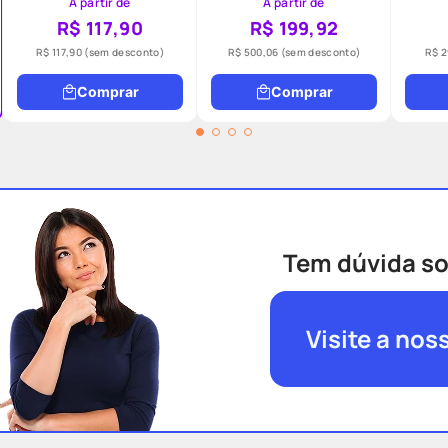
A partir de
A partir de
R$ 117,90
R$ 199,92
R$ 117,90
(sem desconto)
R$ 500,06
(sem desconto)
R$ 2
Comprar
Comprar
Tem dúvida so
Visite a nos