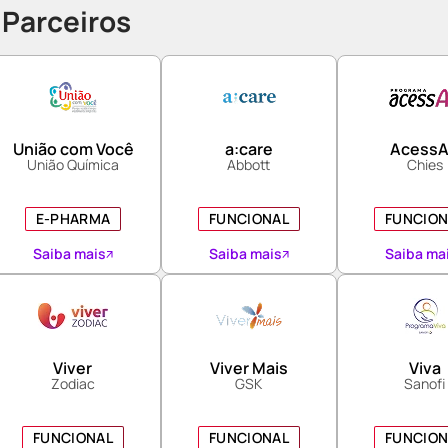
 Parceiros
União com Você
a:care
Acess
União Química
Abbott
Chies
E-PHARMA
FUNCIONAL
FUNCION
Saiba mais
Saiba mais
Saiba ma
Viver
Viver Mais
Viva
Zodiac
GSK
Sanofi
FUNCIONAL
FUNCIONAL
FUNCION