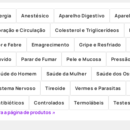
ergia
Anestésico
Aparelho Digestivo
Aparel
ração e Circulação
Colesterol e Triglicerídeos
r e Febre
Emagrecimento
Gripe e Resfriado
uvido
Parar de Fumar
Pele e Mucosa
Pressão
aúde do Homem
Saúde da Mulher
Saúde dos Os
stema Nervoso
Tireoide
Vermes e Parasitas
tibióticos
Controlados
Termolábeis
Teste
ara a página de produtos