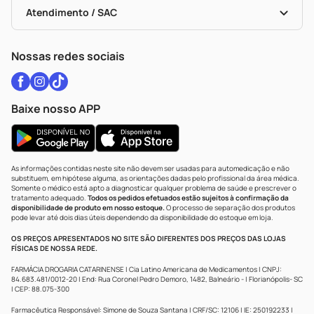
Certificado De Segurança
Políticas De Marketplace
Vacinas
Portal Da Privacidade
Atendimento / SAC
Política De Privacidade
WhatsApp (47) 9202-1687
Atendimento@drogariacatarinense.com.br
Nossas redes sociais
Baixe nosso APP
As informações contidas neste site não devem ser usadas para automedicação e não
substituem, em hipótese alguma, as orientações dadas pelo profissional da área médica.
Somente o médico está apto a diagnosticar qualquer problema de saúde e prescrever o
tratamento adequado.
Todos os pedidos efetuados estão sujeitos à confirmação da
disponibilidade de produto em nosso estoque.
O processo de separação dos produtos
pode levar até dois dias úteis dependendo da disponibilidade do estoque em loja.
OS PREÇOS APRESENTADOS NO SITE SÃO DIFERENTES DOS PREÇOS DAS LOJAS
FÍSICAS DE NOSSA REDE.
FARMÁCIA DROGARIA CATARINENSE | Cia Latino Americana de Medicamentos | CNPJ:
84.683.481/0012-20 | End: Rua Coronel Pedro Demoro, 1482, Balneário - | Florianópolis- SC
| CEP: 88.075-300
Farmacêutica Responsável: Simone de Souza Santana | CRF/SC: 12106 | IE: 250192233 |