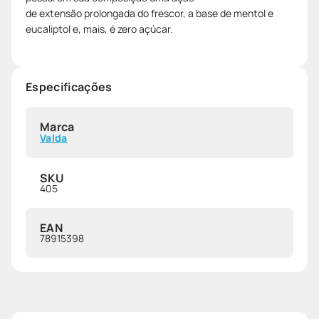
de extensão prolongada do frescor, a base de mentol e
eucaliptol e, mais, é zero açúcar.
Especificações
Marca
Valda
SKU
405
EAN
78915398