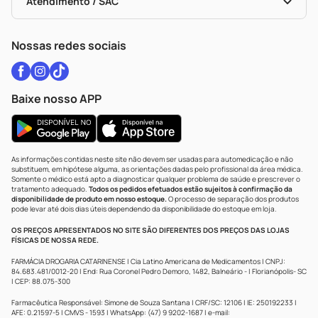
Portal Da Privacidade
Atendimento / SAC
Política De Privacidade
WhatsApp (47) 9202-1687
Atendimento@drogariacatarinense.com.br
Nossas redes sociais
Baixe nosso APP
As informações contidas neste site não devem ser usadas para automedicação e não
substituem, em hipótese alguma, as orientações dadas pelo profissional da área médica.
Somente o médico está apto a diagnosticar qualquer problema de saúde e prescrever o
tratamento adequado.
Todos os pedidos efetuados estão sujeitos à confirmação da
disponibilidade de produto em nosso estoque.
O processo de separação dos produtos
pode levar até dois dias úteis dependendo da disponibilidade do estoque em loja.
OS PREÇOS APRESENTADOS NO SITE SÃO DIFERENTES DOS PREÇOS DAS LOJAS
FÍSICAS DE NOSSA REDE.
FARMÁCIA DROGARIA CATARINENSE | Cia Latino Americana de Medicamentos | CNPJ:
84.683.481/0012-20 | End: Rua Coronel Pedro Demoro, 1482, Balneário - | Florianópolis- SC
| CEP: 88.075-300
Farmacêutica Responsável: Simone de Souza Santana | CRF/SC: 12106 | IE: 250192233 |
AFE: 0.21597-5 | CMVS - 1593 | WhatsApp: (47) 9 9202-1687 | e-mail: