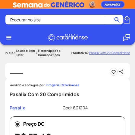
Procurar no site
Termos mais buscados
coristina
1
º
medley
2
º
Saúde e Bem
Fitoterápicos e
Sedativo
Pasalix Com 20 Comprimidos
Estar
Homeopáticos
fralda
3
º
protetor solar facial
4
º
shampoo
5
º
Vendido e entregue por:
Drogaria Catarinense
tadalafila
6
º
Pasalix Com 20 Comprimidos
mounjaro
7
º
Cód
:
621204
Pasalix
ozivy
8
º
lenço umedecido
9
º
Preço DC
protetor solar
10
º