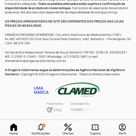
tratamento adequado.
Todos os pedidos efetuados estão sujeitos à confirmação da
disponibilidade de produto em nosso estoque.
O processo de separação dos produtos
pode levar até dois dias úteis dependendo da disponibilidade do estoque em loja.
OS PREÇOS APRESENTADOS NO SITE SÃO DIFERENTES DOS PREÇOS DAS LOJAS
FÍSICAS DE NOSSA REDE.
FARMÁCIA DROGARIA CATARINENSE | Cia Latino Americana de Medicamentos | CNPJ:
84.683.481/0012-20 | End: Rua Coronel Pedro Demoro, 1482, Balneário - | Florianópolis- SC
| CEP: 88.075-300
Farmacêutica Responsável: Simone de Souza Santana | CRF/SC: 12106 | IE: 250192233 |
AFE: 0.21597-5 | CMVS - 1593 | WhatsApp: (47) 9 9202-1687 | e-mail:
atendimento@drogariacatarinense.com.br
.
A Drogaria Catarinense segue as determinações da Agência Nacional de Vigilância
Sanitária
| Copyright © 2025 Drogaria Catarinense - Todos os direitos reservados.
UMA
MARCA
Powered by
Developed by
Home
Notificações
Ofertas
Cupons
Perfil