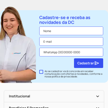
Cadastre-se e receba as
novidades da DC
Cadastrar
Ao se cadastrar você concorda em receber
comunicação com ofertas e novidades, conforme a
nossa
política de privacidade
.
Institucional
História
Nossas Lojas
Benefícios E Promoções