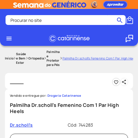
Procurar no site
Termos mais buscados
coristina
1
º
medley
2
º
Palmilha
Saúde
e
e Bem
Ortopedia
Palmilha Dr.scholl's Femenino Com 1 Par High Heels
Protetor
fralda
3
º
Estar
para Pés
protetor solar facial
4
º
shampoo
5
º
tadalafila
6
º
Vendido e entregue por:
Drogaria Catarinense
lenço umedecido
7
º
Palmilha Dr.scholl's Femenino Com 1 Par High
Heels
sabonete liquido
8
º
desodorante
9
º
Cód
:
744283
Dr.scholl's
protetor solar
10
º