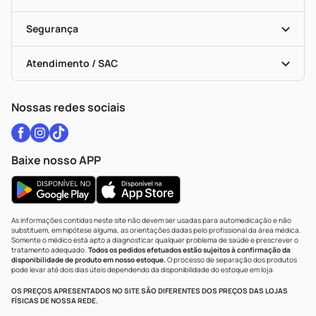
Descontos De Laboratório (PBM)
Medicamentos Com Receita
Cupons E Ofertas
Alomed
Vacinas
Black Friday
Formas De Pagamento
Serviços Farmacêuticos
Segurança
Troca E Devolução
Testes Rápidos
Bulas De A A Z
Autoteste Covid-19
Certificado De Segurança
Políticas De Marketplace
Vacinas
Portal Da Privacidade
Atendimento / SAC
Política De Privacidade
WhatsApp (47) 9202-1687
Atendimento@drogariacatarinense.com.br
Nossas redes sociais
Baixe nosso APP
As informações contidas neste site não devem ser usadas para automedicação e não
substituem, em hipótese alguma, as orientações dadas pelo profissional da área médica.
Somente o médico está apto a diagnosticar qualquer problema de saúde e prescrever o
tratamento adequado.
Todos os pedidos efetuados estão sujeitos à confirmação da
disponibilidade de produto em nosso estoque.
O processo de separação dos produtos
pode levar até dois dias úteis dependendo da disponibilidade do estoque em loja.
OS PREÇOS APRESENTADOS NO SITE SÃO DIFERENTES DOS PREÇOS DAS LOJAS
FÍSICAS DE NOSSA REDE.