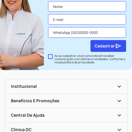
Cadastrar
Ao se cadastrar você concorda em receber
comunicação com ofertas e novidades, conforme a
nossa
política de privacidade
.
Institucional
História
Nossas Lojas
Benefícios E Promoções
Trabalhe Conosco
Seja Uma Loja Parceira
Clube DC
Mapa De Categorias
Convênios
Central De Ajuda
Programa Popular Do Brasil
Encarte De Ofertas
Entrega
Dermaclub
Recompra Programada
Clínica DC