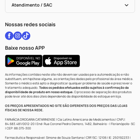
Políticas De Marketplace
Vacinas
Portal Da Privacidade
Atendimento / SAC
Política De Privacidade
WhatsApp (47) 9202-1687
Atendimento@drogariacatarinense.com.br
Nossas redes sociais
Baixe nosso APP
As informações contidas neste site não devem ser usadas para automedicação e não
substituem, em hipótese alguma, as orientações dadas pelo profissional da área médica.
Somente o médico está apto a diagnosticar qualquer problema de saúde e prescrever o
tratamento adequado.
Todos os pedidos efetuados estão sujeitos à confirmação da
disponibilidade de produto em nosso estoque.
O processo de separação dos produtos
pode levar até dois dias úteis dependendo da disponibilidade do estoque em loja.
OS PREÇOS APRESENTADOS NO SITE SÃO DIFERENTES DOS PREÇOS DAS LOJAS
FÍSICAS DE NOSSA REDE.
FARMÁCIA DROGARIA CATARINENSE | Cia Latino Americana de Medicamentos | CNPJ:
84.683.481/0012-20 | End: Rua Coronel Pedro Demoro, 1482, Balneário - | Florianópolis- SC
| CEP: 88.075-300
Farmacêutica Responsável: Simone de Souza Santana | CRF/SC: 12106 | IE: 250192233 |