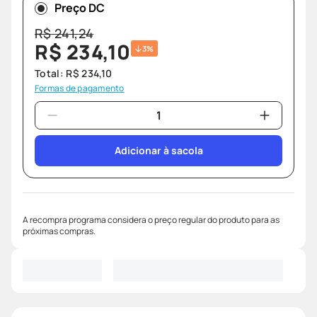
Preço DC
R$
241
,
24
R$
234
,
10
3%
Total:
R$
234
,
10
Formas de pagamento
Adicionar à sacola
A recompra programa considera o preço regular do produto para as
próximas compras.