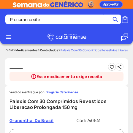
Procurar no site
Termos mais buscados
coristina
1
º
medley
2
º
Medicamentos
Controlados
Palexis Com 30 Comprimidos Revestidos Liberaca
shampoo
3
º
tadalafila
4
º
Esse medicamento exige receita
ozivy
5
º
lenço umedecido
6
º
Vendido e entregue por:
Drogaria Catarinense
protetor solar
7
º
Palexis Com 30 Comprimidos Revestidos
Liberacao Prolongada 150mg
desodorante
8
º
fralda pampers
9
º
Cód
:
740541
Grunenthal Do Brasil
teste gravidez
10
º