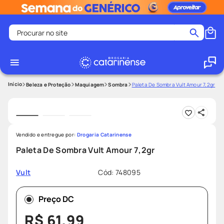
Procurar no site
Termos mais buscados
coristina
1
º
medley
2
º
Beleza e Proteção
Maquiagem
Sombra
Paleta De Sombra Vult Amour 7,2gr
protetor solar facial
3
º
shampoo
4
º
tadalafila
5
º
Vendido e entregue por:
Drogaria Catarinense
ozivy
6
º
Paleta De Sombra Vult Amour 7,2gr
lenço umedecido
7
º
Cód
:
748095
Vult
protetor solar
8
º
desodorante
9
º
Preço DC
fralda pampers
10
º
R$
61
,
99