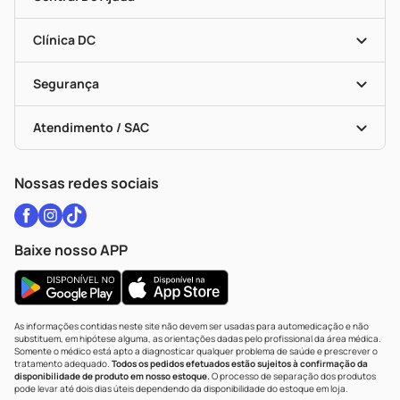
Programa Popular Do Brasil
Encarte De Ofertas
Entrega
Dermaclub
Recompra Programada
Clínica DC
Descontos De Laboratório (PBM)
Medicamentos Com Receita
Cupons E Ofertas
Alomed
Vacinas
Black Friday
Formas De Pagamento
Serviços Farmacêuticos
Segurança
Troca E Devolução
Testes Rápidos
Bulas De A A Z
Autoteste Covid-19
Certificado De Segurança
Políticas De Marketplace
Vacinas
Portal Da Privacidade
Atendimento / SAC
Política De Privacidade
WhatsApp (47) 9202-1687
Atendimento@drogariacatarinense.com.br
Nossas redes sociais
Baixe nosso APP
As informações contidas neste site não devem ser usadas para automedicação e não
substituem, em hipótese alguma, as orientações dadas pelo profissional da área médica.
Somente o médico está apto a diagnosticar qualquer problema de saúde e prescrever o
tratamento adequado.
Todos os pedidos efetuados estão sujeitos à confirmação da
disponibilidade de produto em nosso estoque.
O processo de separação dos produtos
pode levar até dois dias úteis dependendo da disponibilidade do estoque em loja.