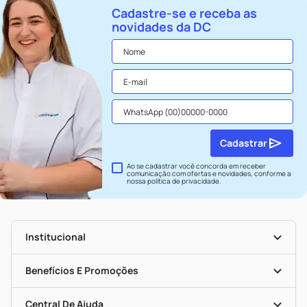
Cadastre-se e receba as
novidades da DC
Cadastrar
Ao se cadastrar você concorda em receber
comunicação com ofertas e novidades, conforme a
nossa
política de privacidade
.
Institucional
História
Nossas Lojas
Benefícios E Promoções
Trabalhe Conosco
Seja Uma Loja Parceira
Clube DC
Mapa De Categorias
Convênios
Central De Ajuda