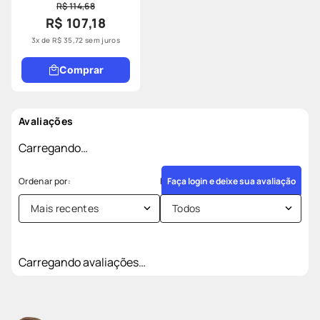
R$ 114,68
R$ 107,18
3
x de
R$
35
,
72
sem juros
Comprar
Avaliações
Carregando…
Faça login e deixe sua avaliação
Mais recentes
Todos
Carregando avaliações…