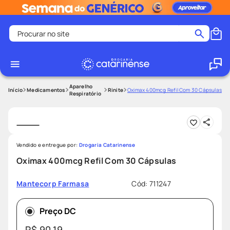
Procurar no site
Termos mais buscados
coristina
1
º
medley
2
º
Aparelho
Medicamentos
Rinite
Oximax 400mcg Refil Com 30 Cápsulas
Respiratório
protetor solar facial
3
º
shampoo
4
º
tadalafila
5
º
Vendido e entregue por:
Drogaria Catarinense
lenço umedecido
6
º
Oximax 400mcg Refil Com 30 Cápsulas
ozivy
7
º
Cód
:
711247
Mantecorp Farmasa
protetor solar
8
º
fralda pampers
9
º
Preço DC
teste gravidez
10
º
R$
90
,
19