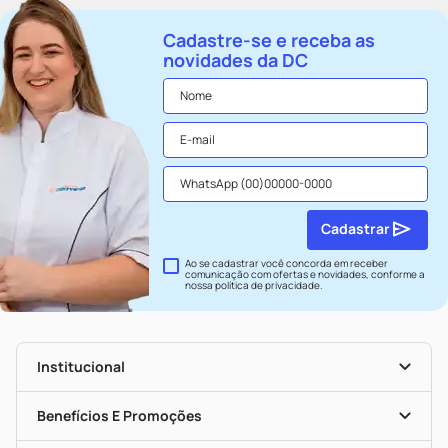
Cadastre-se e receba as
novidades da DC
Cadastrar
Ao se cadastrar você concorda em receber
comunicação com ofertas e novidades, conforme a
nossa
política de privacidade
.
Institucional
História
Nossas Lojas
Benefícios E Promoções
Trabalhe Conosco
Seja Uma Loja Parceira
Clube DC