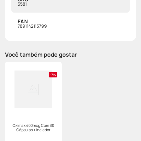
5581
EAN
7891142115799
Você também pode gostar
7%
Oximax 400mcg Com 30
Cápsulas + Inalador