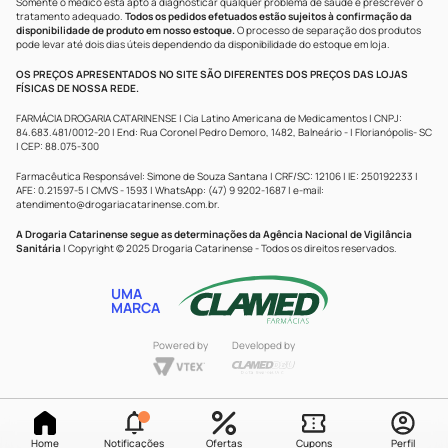
Somente o médico está apto a diagnosticar qualquer problema de saúde e prescrever o
tratamento adequado.
Todos os pedidos efetuados estão sujeitos à confirmação da
disponibilidade de produto em nosso estoque.
O processo de separação dos produtos
pode levar até dois dias úteis dependendo da disponibilidade do estoque em loja.
OS PREÇOS APRESENTADOS NO SITE SÃO DIFERENTES DOS PREÇOS DAS LOJAS
FÍSICAS DE NOSSA REDE.
FARMÁCIA DROGARIA CATARINENSE | Cia Latino Americana de Medicamentos | CNPJ:
84.683.481/0012-20 | End: Rua Coronel Pedro Demoro, 1482, Balneário - | Florianópolis- SC
| CEP: 88.075-300
Farmacêutica Responsável: Simone de Souza Santana | CRF/SC: 12106 | IE: 250192233 |
AFE: 0.21597-5 | CMVS - 1593 | WhatsApp: (47) 9 9202-1687 | e-mail:
atendimento@drogariacatarinense.com.br
.
A Drogaria Catarinense segue as determinações da Agência Nacional de Vigilância
Sanitária
| Copyright © 2025 Drogaria Catarinense - Todos os direitos reservados.
UMA
MARCA
Powered by
Developed by
Home
Notificações
Ofertas
Cupons
Perfil