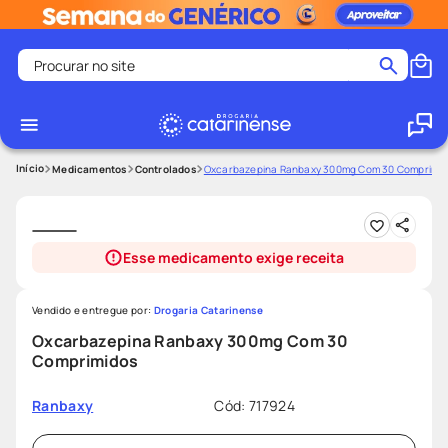
Procurar no site
Termos mais buscados
coristina
1
º
medley
2
º
Medicamentos
Controlados
Oxcarbazepina Ranbaxy 300mg Com 30 Comprimid
fralda
3
º
protetor solar facial
4
º
Esse medicamento exige receita
shampoo
5
º
tadalafila
6
º
Vendido e entregue por:
Drogaria Catarinense
mounjaro
7
º
Oxcarbazepina Ranbaxy 300mg Com 30
Comprimidos
ozivy
8
º
lenço umedecido
9
º
Cód
:
717924
Ranbaxy
protetor solar
10
º