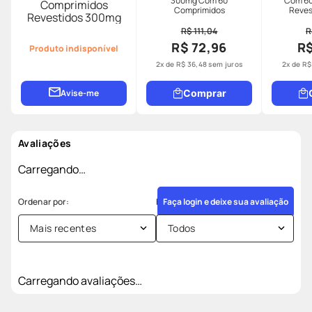
300mg Com 60
Com 60
Comprimidos
Comprimidos
Reves
Revestidos 300mg
G
R$ 111,04
R
R$ 72,96
R$
Produto indisponível
2
x de
R$
36
,
48
sem juros
2
x de
R$
Avise-me
Comprar
Avaliações
Carregando…
Faça login e deixe sua avaliação
Mais recentes
Todos
Carregando avaliações…