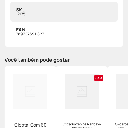
SKU
12175
EAN
7897076911827
Você também pode gostar
34%
Oleptal Com 60
Oxcarbazepina Ranbaxy
Oxcarba