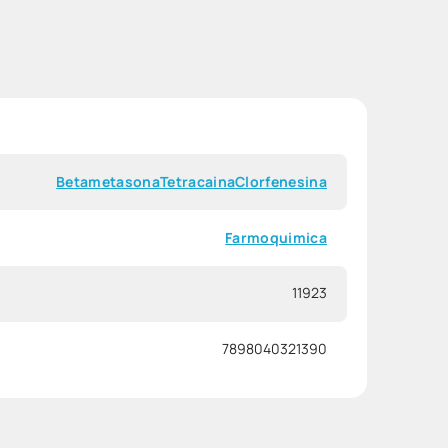
Betametasona
Tetracaina
Clorfenesina
Farmoquimica
11923
7898040321390