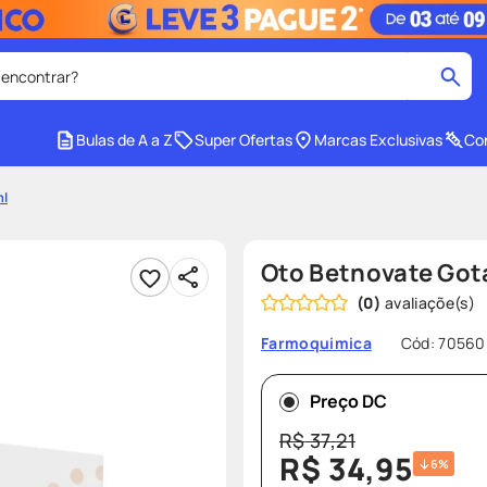
 encontrar?
cados
Bulas de A a Z
Super Ofertas
Marcas Exclusivas
Con
medley
2
º
ml
tadalafila
4
º
lenço umedecido
6
º
Oto Betnovate Got
ar
desodorante
8
º
(
0
)
ers
teste gravidez
10
º
Cód
:
70560
Farmoquimica
Preço DC
R$
37
,
21
R$
34
,
95
6%