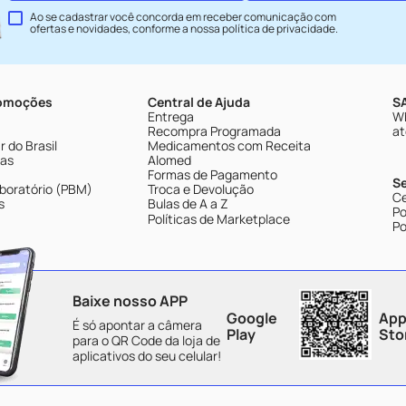
Ao se cadastrar você concorda em receber comunicação com
ofertas e novidades, conforme a nossa
política de privacidade
.
romoções
Central de Ajuda
SA
Entrega
Wh
Recompra Programada
at
 do Brasil
Medicamentos com Receita
tas
Alomed
Formas de Pagamento
S
boratório (PBM)
Troca e Devolução
Ce
s
Bulas de A a Z
Po
Políticas de Marketplace
Po
Baixe nosso APP
Google
App
É só apontar a câmera
Play
Sto
para o QR Code da loja de
aplicativos do seu celular!