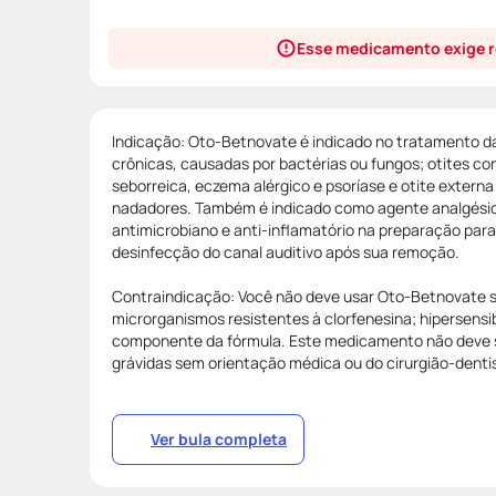
Esse medicamento exige r
Indicação: Oto-Betnovate é indicado no tratamento da
crônicas, causadas por bactérias ou fungos; otites c
seborreica, eczema alérgico e psoríase e otite extern
nadadores. Também é indicado como agente analgésico
antimicrobiano e anti-inflamatório na preparação par
desinfecção do canal auditivo após sua remoção.
Contraindicação: Você não deve usar Oto-Betnovate se
microrganismos resistentes à clorfenesina; hipersensib
componente da fórmula. Este medicamento não deve se
grávidas sem orientação médica ou do cirurgião-denti
Ver bula completa