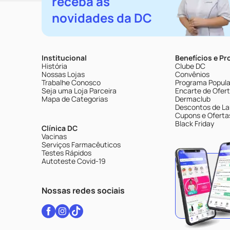
receba as
novidades da DC
Institucional
Benefícios e P
História
Clube DC
Nossas Lojas
Convênios
Trabalhe Conosco
Programa Popular
Seja uma Loja Parceira
Encarte de Ofer
Mapa de Categorias
Dermaclub
Descontos de La
Cupons e Oferta
Black Friday
Clínica DC
Vacinas
Serviços Farmacêuticos
Testes Rápidos
Autoteste Covid-19
Nossas redes sociais