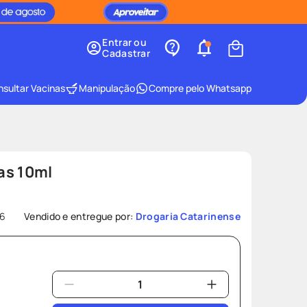
Entrar ou
Cadastrar
sultar Vacinas
Manipulação
Compre pelo Whatsapp
as 10ml
6
Vendido e entregue por:
Drogaria Catarinense