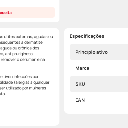
eceita
Especificações
s otites externas, agudas ou
onsequentes à dermatite
a aguda ou crônica dos
Princípio ativo
, antipruriginoso,
a remover o cerúmen e na
Marca
 tiver: infecções por
ilidade (alergia) a qualquer
SKU
r utilizado por mulheres
sta.
EAN