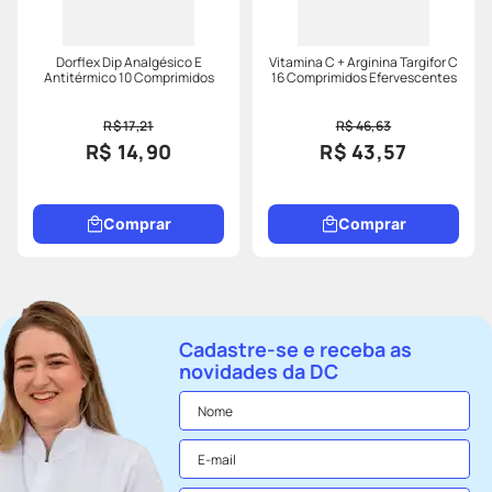
Dorflex Dip Analgésico E
Vitamina C + Arginina Targifor C
Antitérmico 10 Comprimidos
16 Comprimidos Efervescentes
R$ 17,21
R$ 46,63
R$ 14,90
R$ 43,57
Comprar
Comprar
Cadastre-se e receba as
novidades da DC