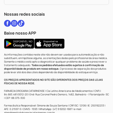
Política De Privacidade
WhatsApp (47) 9202-1687
Atendimento@drogariacatarinense.com.br
Nossas redes sociais
Baixe nosso APP
As informações contidas neste site não devem ser usadas para automedicação e não
substituem, em hipótese alguma, as orientações dadas pelo profissional da área médica.
Somente o médico está apto a diagnosticar qualquer problema de saúde e prescrever o
tratamento adequado.
Todos os pedidos efetuados estão sujeitos à confirmação da
disponibilidade de produto em nosso estoque.
O processo de separação dos produtos
pode levar até dois dias úteis dependendo da disponibilidade do estoque em loja.
OS PREÇOS APRESENTADOS NO SITE SÃO DIFERENTES DOS PREÇOS DAS LOJAS
FÍSICAS DE NOSSA REDE.
FARMÁCIA DROGARIA CATARINENSE | Cia Latino Americana de Medicamentos | CNPJ:
84.683.481/0012-20 | End: Rua Coronel Pedro Demoro, 1482, Balneário - | Florianópolis- SC
| CEP: 88.075-300
Farmacêutica Responsável: Simone de Souza Santana | CRF/SC: 12106 | IE: 250192233 |
AFE: 0.21597-5 | CMVS - 1593 | WhatsApp: (47) 9 9202-1687 | e-mail:
atendimento@drogariacatarinense.com.br
.