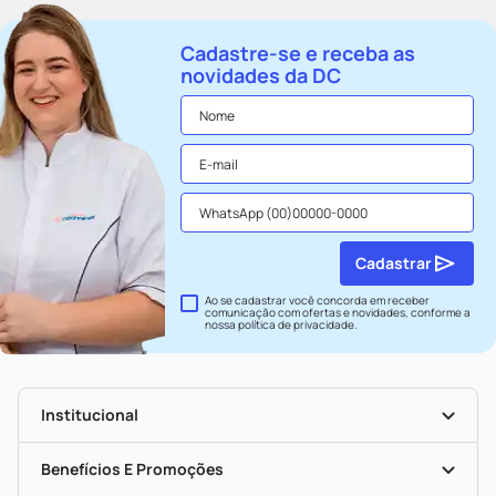
Cadastre-se e receba as
novidades da DC
Cadastrar
Ao se cadastrar você concorda em receber
comunicação com ofertas e novidades, conforme a
nossa
política de privacidade
.
Institucional
História
Nossas Lojas
Benefícios E Promoções
Trabalhe Conosco