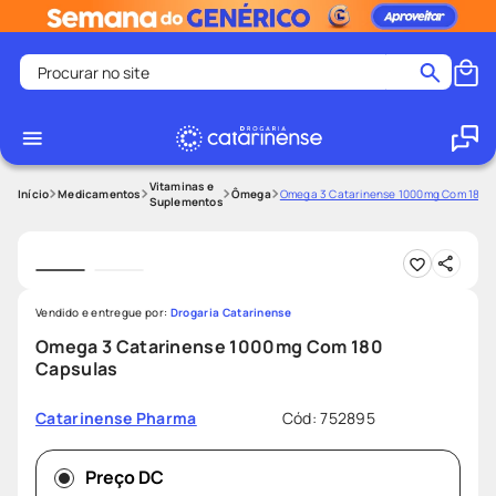
Procurar no site
Termos mais buscados
coristina
1
º
medley
2
º
Vitaminas e
Medicamentos
Ômega
Omega 3 Catarinense 1000mg Com 180 
Suplementos
protetor solar facial
3
º
shampoo
4
º
tadalafila
5
º
Vendido e entregue por:
Drogaria Catarinense
lenço umedecido
6
º
Omega 3 Catarinense 1000mg Com 180
ozivy
7
º
Capsulas
protetor solar
8
º
Cód
:
752895
Catarinense Pharma
fralda pampers
9
º
teste gravidez
10
º
Preço DC