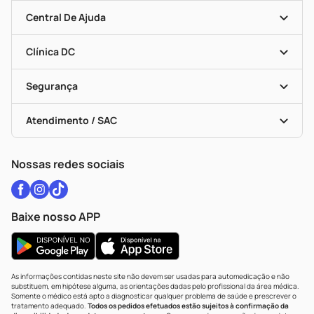
Seja Uma Loja Parceira
Clube DC
Mapa De Categorias
Convênios
Central De Ajuda
Programa Popular Do Brasil
Encarte De Ofertas
Entrega
Dermaclub
Recompra Programada
Clínica DC
Descontos De Laboratório (PBM)
Medicamentos Com Receita
Cupons E Ofertas
Alomed
Vacinas
Black Friday
Formas De Pagamento
Serviços Farmacêuticos
Segurança
Troca E Devolução
Testes Rápidos
Bulas De A A Z
Autoteste Covid-19
Certificado De Segurança
Políticas De Marketplace
Vacinas
Portal Da Privacidade
Atendimento / SAC
Política De Privacidade
WhatsApp (47) 9202-1687
Atendimento@drogariacatarinense.com.br
Nossas redes sociais
Baixe nosso APP
As informações contidas neste site não devem ser usadas para automedicação e não
substituem, em hipótese alguma, as orientações dadas pelo profissional da área médica.
Somente o médico está apto a diagnosticar qualquer problema de saúde e prescrever o
tratamento adequado.
Todos os pedidos efetuados estão sujeitos à confirmação da