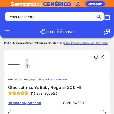
Procurar no site
Termos mais buscados
coristina
1
º
medley
2
º
Mamãe e Bebê
Colônias e hidratantes
Óleo Johnson's Baby Regular 200 Ml
fralda
3
º
protetor solar facial
4
º
shampoo
5
º
tadalafila
6
º
Vendido e entregue por:
Drogaria Catarinense
lenço umedecido
7
º
Óleo Johnson's Baby Regular 200 Ml
sabonete liquido
8
º
(
1
)
desodorante
9
º
Cód
:
714689
Johnson&johnson
protetor solar
10
º