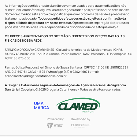
As informações contidas neste site não devem ser usadas para automedicação e não
substituem, em hipótese alguma, as orientações dadas pelo profissional da área médica.
Somente o médico está apto a diagnosticar qualquer problema de saúde e prescrever o
tratamento adequado.
Todos os pedidos efetuados estão sujeitos à confirmação da
disponibilidade de produto em nosso estoque.
O processo de separação dos produtos
pode levar até dois dias úteis dependendo da disponibilidade do estoque em loja.
OS PREÇOS APRESENTADOS NO SITE SÃO DIFERENTES DOS PREÇOS DAS LOJAS
FÍSICAS DE NOSSA REDE.
FARMÁCIA DROGARIA CATARINENSE | Cia Latino Americana de Medicamentos | CNPJ:
84.683.481/0012-20 | End: Rua Coronel Pedro Demoro, 1482, Balneário - | Florianópolis- SC
| CEP: 88.075-300
Farmacêutica Responsável: Simone de Souza Santana | CRF/SC: 12106 | IE: 250192233 |
AFE: 0.21597-5 | CMVS - 1593 | WhatsApp: (47) 9 9202-1687 | e-mail:
atendimento@drogariacatarinense.com.br
.
A Drogaria Catarinense segue as determinações da Agência Nacional de Vigilância
Sanitária
| Copyright © 2025 Drogaria Catarinense - Todos os direitos reservados.
UMA
MARCA
Powered by
Developed by