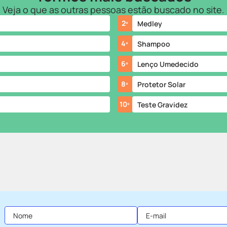
Veja o que as outras pessoas estão buscado no site.
2
º
Medley
4
º
Shampoo
6
º
Lenço Umedecido
8
º
Protetor Solar
10
º
Teste Gravidez