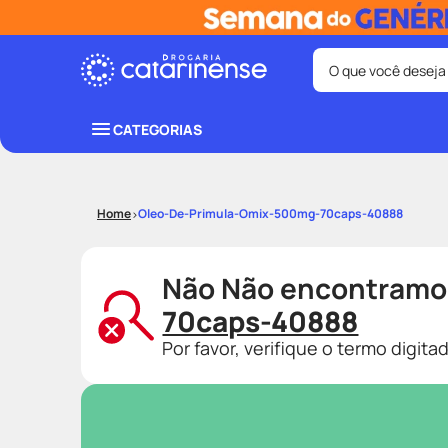
O que você deseja
Termos mais bus
CATEGORIAS
coristina
1
º
protetor sola
3
º
Oleo-De-Primula-Omix-500mg-70caps-40888
tadalafila
5
º
ozivy
7
º
Não Não encontramo
fralda pamp
9
º
70caps-40888
Por favor, verifique o termo digit