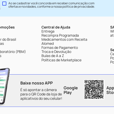
Ao se cadastrar você concorda em receber comunicação com
ofertas e novidades, conforme a nossa
política de privacidade
.
romoções
Central de Ajuda
SA
Entrega
Wh
Recompra Programada
at
 do Brasil
Medicamentos com Receita
tas
Alomed
Formas de Pagamento
S
boratório (PBM)
Troca e Devolução
Ce
s
Bulas de A a Z
Po
Políticas de Marketplace
Po
Baixe nosso APP
Google
App
É só apontar a câmera
Play
Sto
para o QR Code da loja de
aplicativos do seu celular!