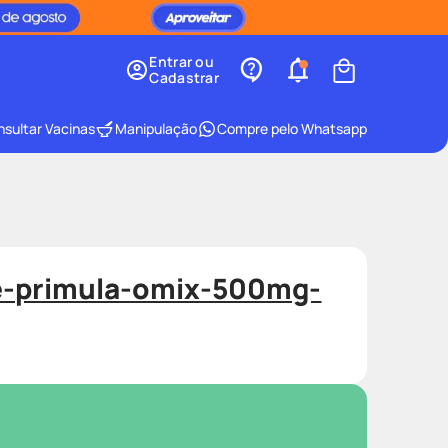
Entrar ou
Cadastrar
sultar Vacinas
Manipulação
Compre pelo Whatsapp
e-primula-omix-500mg-