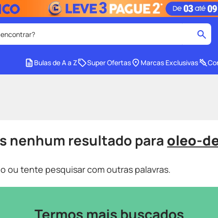
 encontrar?
cados
Bulas de A a Z
Super Ofertas
Marcas Exclusivas
Con
medley
2
º
r facial
shampoo
4
º
lenço umedecido
6
º
protetor solar
8
º
s nenhum resultado para
oleo-d
ers
teste gravidez
10
º
ado ou tente pesquisar com outras palavras.
Termos mais buscados