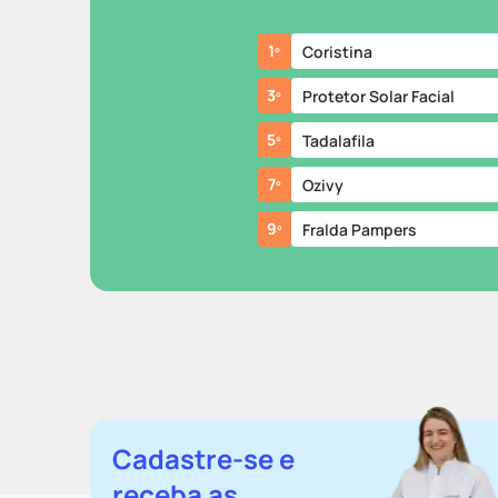
1
º
Coristina
3
º
Protetor Solar Facial
5
º
Tadalafila
7
º
Ozivy
9
º
Fralda Pampers
Cadastre-se e
receba as