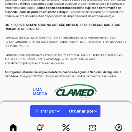
Somente o médico está apto a diagnosticar qualquer problema de saúde e prescrever o
tratamento adequado.
Todos os pedidos efetuados estão sujeitos à confirmação da
disponibilidade de produto em nosso estoque.
O processo de separação dos produtos
pode levar até dois dias úteis dependendo da disponibilidade do estoque em loja.
OS PREÇOS APRESENTADOS NO SITE SÃO DIFERENTES DOS PREÇOS DAS LOJAS
FÍSICAS DE NOSSA REDE.
FARMÁCIA DROGARIA CATARINENSE | Cia Latino Americana de Medicamentos | CNPJ:
84.683.481/0012-20 | End: Rua Coronel Pedro Demoro, 1482, Balneário - | Florianópolis- SC
| CEP: 88.075-300
Farmacêutica Responsável: Simone de Souza Santana | CRF/SC: 12106 | IE: 250192233 |
AFE: 0.21597-5 | CMVS - 1593 | WhatsApp: (47) 9 9202-1687 | e-mail:
atendimento@drogariacatarinense.com.br
.
A Drogaria Catarinense segue as determinações da Agência Nacional de Vigilância
Sanitária
| Copyright © 2025 Drogaria Catarinense - Todos os direitos reservados.
UMA
MARCA
Powered by
Developed by
Filtrar por
Ordenar por