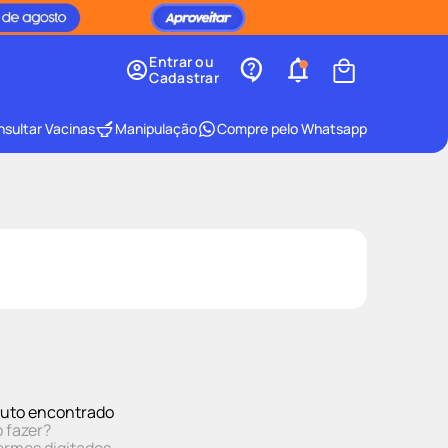
Entrar ou
Cadastrar
sultar Vacinas
Manipulação
Compre pelo Whatsapp
uto encontrado
 fazer?