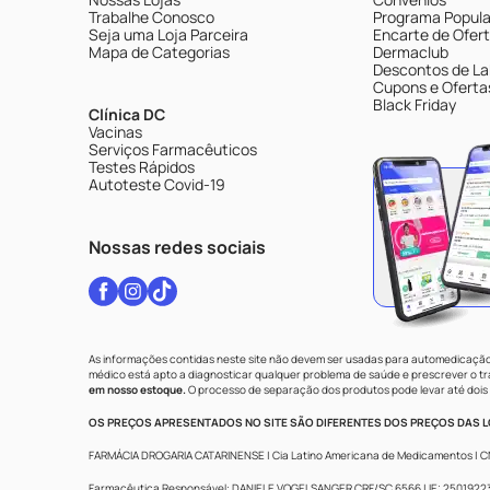
Trabalhe Conosco
Programa Popular
Seja uma Loja Parceira
Encarte de Ofer
Mapa de Categorias
Dermaclub
Descontos de La
Cupons e Oferta
Black Friday
Clínica DC
Vacinas
Serviços Farmacêuticos
Testes Rápidos
Autoteste Covid-19
Nossas redes sociais
As informações contidas neste site não devem ser usadas para automedicação 
médico está apto a diagnosticar qualquer problema de saúde e prescrever o 
em nosso estoque.
O processo de separação dos produtos pode levar até dois 
OS PREÇOS APRESENTADOS NO SITE SÃO DIFERENTES DOS PREÇOS DAS LO
FARMÁCIA DROGARIA CATARINENSE | Cia Latino Americana de Medicamentos | CNPJ: 
Farmacêutica Responsável: DANIELE VOGELSANGER CRF/SC 6566 | IE: 250192233 |