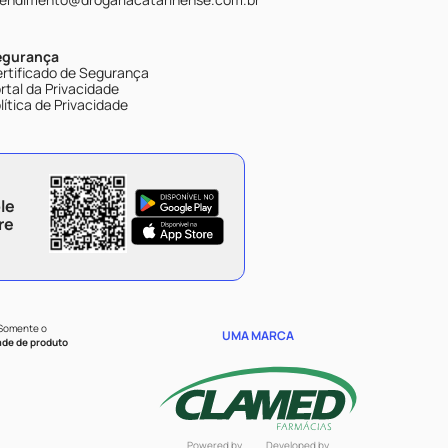
egurança
rtificado de Segurança
rtal da Privacidade
lítica de Privacidade
le
re
 Somente o
UMA MARCA
ade de produto
Powered by
Developed by