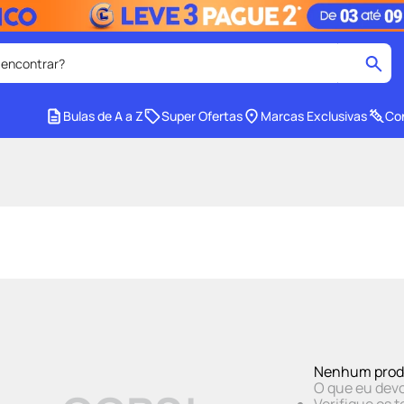
 encontrar?
cados
Bulas de A a Z
Super Ofertas
Marcas Exclusivas
Con
medley
2
º
protetor solar facial
4
º
tadalafila
6
º
cido
sabonete liquido
8
º
e
protetor solar
10
º
Nenhum prod
O que eu devo