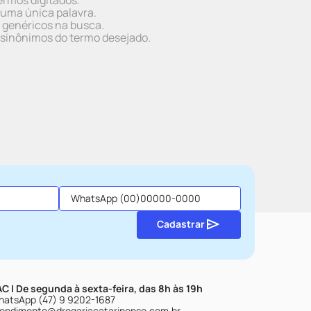
ermos digitados.
r uma única palavra.
s genéricos na busca.
r sinônimos do termo desejado.
Cadastrar
C | De segunda à sexta-feira, das 8h às 19h
atsApp (47) 9 9202-1687
endimento@drogariacatarinense.com.br