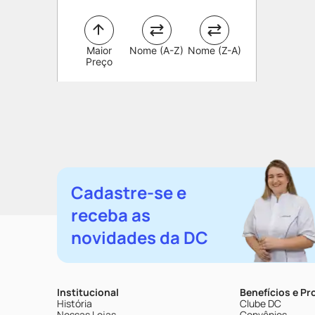
Maior
Nome (A-Z)
Nome (Z-A)
Preço
Cadastre-se e
receba as
novidades da DC
Institucional
Benefícios e P
História
Clube DC
Nossas Lojas
Convênios