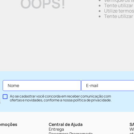
OOPS!
Verifique os t
Tente utiliza
Utilize termo
Tente utiliza
Ao se cadastrar você concorda em receber comunicação com
ofertas e novidades, conforme a nossa
política de privacidade
.
romoções
Central de Ajuda
SA
Entrega
Wh
Recompra Programada
at