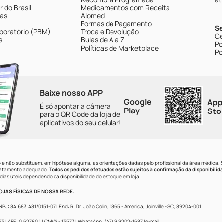
 do Brasil
Medicamentos com Receita
tas
Alomed
Formas de Pagamento
S
boratório (PBM)
Troca e Devolução
Ce
s
Bulas de A a Z
Po
Políticas de Marketplace
Po
Baixe nosso APP
Google
App
É só apontar a câmera
Play
Sto
para o QR Code da loja de
aplicativos do seu celular!
e não substituem, em hipótese alguma, as orientações dadas pelo profissional da área médica.
tratamento adequado.
Todos os pedidos efetuados estão sujeitos à confirmação da disponibilid
dias úteis dependendo da disponibilidade do estoque em loja.
JAS FÍSICAS DE NOSSA REDE.
84.683.481/0151-07 | End: R. Dr. João Colin, 1865 - América, Joinville - SC, 89204-001
 AFE: 0.62780.1 | CMVS - 13577 | WhatsApp: (47) 9 9202-1687 |e-mail: