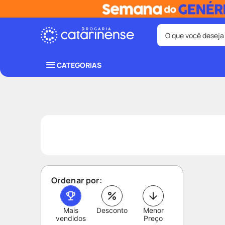
O que você deseja
Termos mais bus
CATEGORIAS
coristina
1
º
fralda
3
º
shampoo
5
º
lenço umede
7
º
desodorant
9
º
Ordenar por:
Mais
Desconto
Menor
vendidos
Preço