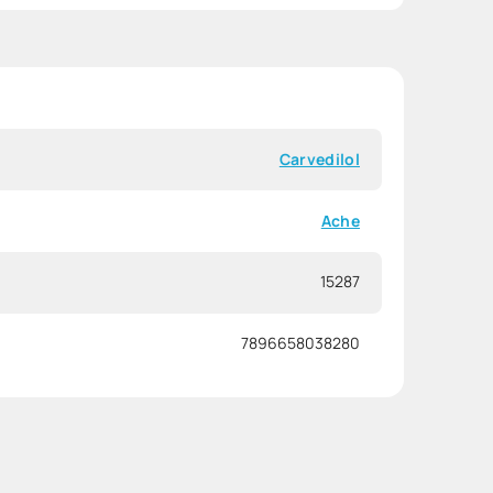
Carvedilol
Ache
15287
7896658038280