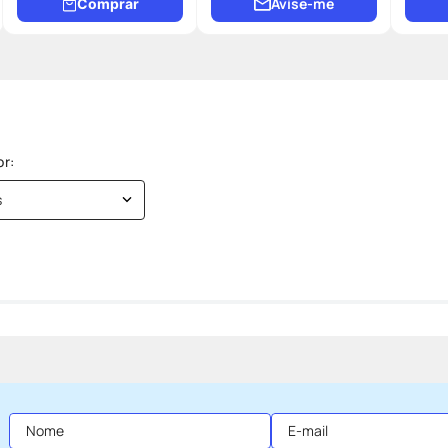
Avise-me
Comprar
s