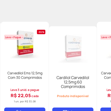
55%
Leve + Pague -
Leve + 
Carvedilol Ems 12,5mg
Carve
Cardilol Carvedilol
Com 30 Comprimidos
Com
12,5mg 60
Comprimidos
Leve 3 unid. e pague
Lev
R$ 22,05
R
cada
Produto indisponível
1 un. por
R$ 33,08