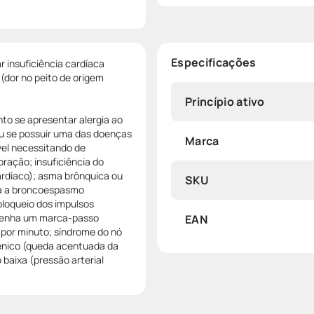
Especificações
 insuficiência cardíaca
 (dor no peito de origem
Princípio ativo
to se apresentar alergia ao
ou se possuir uma das doenças
Marca
vel necessitando de
ração; insuficiência do
cardíaco); asma brônquica ou
SKU
da a broncoespasmo
bloqueio dos impulsos
 tenha um marca-passo
EAN
 por minuto; síndrome do nó
ogênico (queda acentuada da
 baixa (pressão arterial