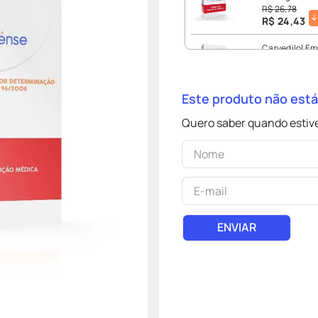
R$
26
,
78
R$
24
,
43
Carvedilol E
Comprimidos
R$
73
,
37
R$
33
,
08
Este produto não est
Cardilol Carv
Quero saber quando estive
Comprimidos
R$
93
,
25
R$
93
,
25
Carvedilol M
Comprimidos
R$
52
,
30
R$
29
,
23
ENVIAR
Carvedilol Bi
30 Comprimi
R$
56
,
29
R$
22
,
91