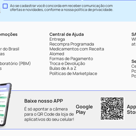
Ao se cadastrar você concorda em receber comunicação com
ofertas e novidades, conforme a nossa
política de privacidade
.
romoções
Central de Ajuda
SA
Entrega
Wh
Recompra Programada
at
 do Brasil
Medicamentos com Receita
tas
Alomed
Formas de Pagamento
S
boratório (PBM)
Troca e Devolução
Ce
s
Bulas de A a Z
Po
Políticas de Marketplace
Po
Baixe nosso APP
Google
App
É só apontar a câmera
Play
Sto
para o QR Code da loja de
aplicativos do seu celular!