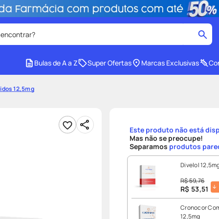
 encontrar?
cados
Bulas de A a Z
Super Ofertas
Marcas Exclusivas
Con
medley
2
º
idos 12,5mg
protetor solar facial
4
º
tadalafila
6
º
Este produto não está dis
ozivy
8
º
Mas não se preocupe!
Separamos
produtos pare
cido
protetor solar
10
º
Divelol 12,5
R$
59
,
76
R$
53
,
51
Cronocor Co
12,5mg