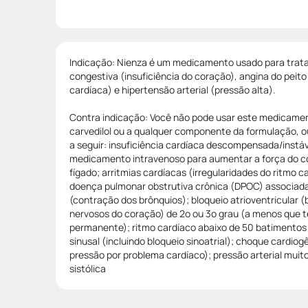
Indicação: Nienza é um medicamento usado para tratar
congestiva (insuficiência do coração), angina do peito
cardíaca) e hipertensão arterial (pressão alta).
Contra indicação: Você não pode usar este medicamen
carvedilol ou a qualquer componente da formulação, 
a seguir: insuficiência cardíaca descompensada/instá
medicamento intravenoso para aumentar a força do co
fígado; arritmias cardíacas (irregularidades do ritmo 
doença pulmonar obstrutiva crônica (DPOC) associa
(contração dos brônquios); bloqueio atrioventricular (
nervosos do coração) de 2o ou 3o grau (a menos que
permanente); ritmo cardíaco abaixo de 50 batimentos
sinusal (incluindo bloqueio sinoatrial); choque cardi
pressão por problema cardíaco); pressão arterial muito
sistólica