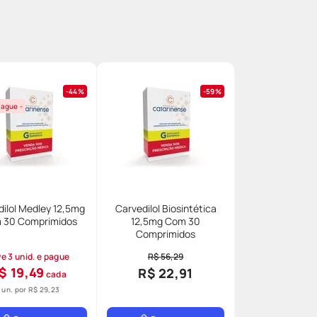
44%
59%
Pague -
dilol Medley 12,5mg
Carvedilol Biosintética
 30 Comprimidos
12,5mg Com 30
Comprimidos
e 3 unid. e pague
R$ 56,29
$ 19,49
R$ 22,91
cada
1 un. por
R$ 29,23