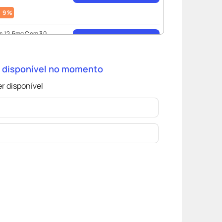
9
%
ms 12,5mg Com 30
Comprar
55
%
á disponível no momento
edilol 12,5mg 60
Comprar
r disponível
0
%
edley 12,5mg Com 30
Comprar
45
%
osintética 12,5mg Com
Comprar
dos
60
%