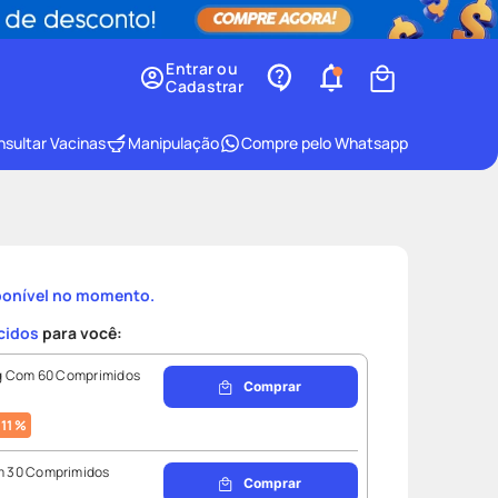
Entrar ou
Cadastrar
sultar Vacinas
Manipulação
Compre pelo Whatsapp
ponível no momento.
cidos
para você:
mg Com 60 Comprimidos
Comprar
11
%
m 30 Comprimidos
Comprar