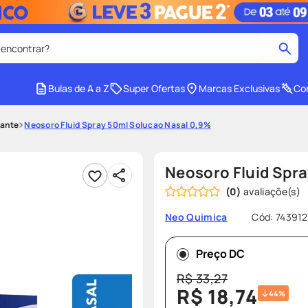
 encontrar?
cados
Bulas de A a Z
Super Ofertas
Marcas Exclusivas
Con
medley
2
º
ante
Neosoro Fluid Spray 50ml Solucao Nasal 0,9%
protetor solar facial
4
º
tadalafila
6
º
Neosoro Fluid Spr
ozivy
8
º
(
0
)
cido
protetor solar
10
º
Cód
:
743912
Neo Quimica
Preço DC
R$
33
,
27
R$
18
,
74
44%