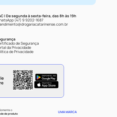
C | De segunda à sexta-feira, das 8h às 19h
atsApp (47) 9 9202-1687
endimento@drogariacatarinense.com.br
egurança
rtificado de Segurança
rtal da Privacidade
lítica de Privacidade
le
re
 Somente o
UMA MARCA
ade de produto