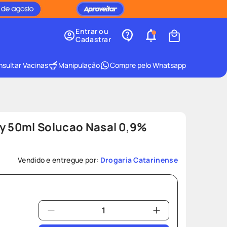
Entrar ou
Cadastrar
sultar Vacinas
Manipulação
Compre pelo Whatsapp
ay 50ml Solucao Nasal 0,9%
Vendido e entregue por:
Drogaria Catarinense