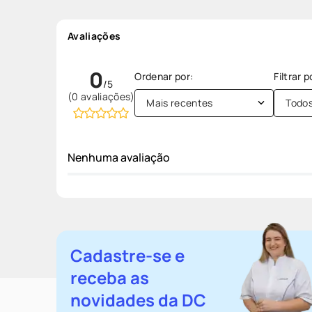
Avaliações
0
(0 avaliações)
Mais recentes
Todo
Nenhuma avaliação
Cadastre-se e
receba as
novidades da DC