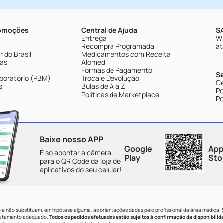
romoções
Central de Ajuda
SA
Entrega
Wh
Recompra Programada
at
 do Brasil
Medicamentos com Receita
tas
Alomed
Formas de Pagamento
S
boratório (PBM)
Troca e Devolução
Ce
s
Bulas de A a Z
Po
Políticas de Marketplace
Po
Baixe nosso APP
Google
App
É só apontar a câmera
Play
Sto
para o QR Code da loja de
aplicativos do seu celular!
e não substituem, em hipótese alguma, as orientações dadas pelo profissional da área médica.
tratamento adequado.
Todos os pedidos efetuados estão sujeitos à confirmação da disponibilid