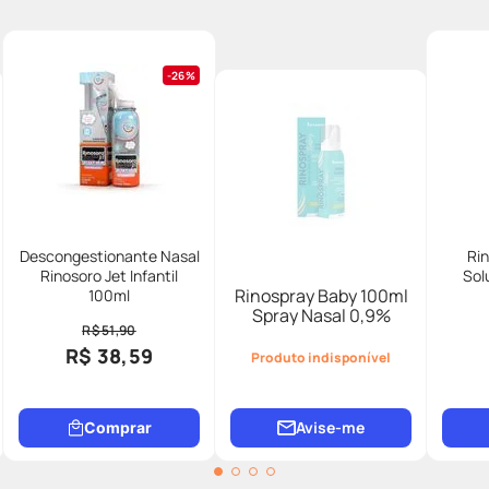
26%
Descongestionante Nasal
Rin
Rinosoro Jet Infantil
Sol
Rinospray Baby 100ml
100ml
Spray Nasal 0,9%
R$ 51,90
R$ 38,59
Produto indisponível
Avise-me
Comprar