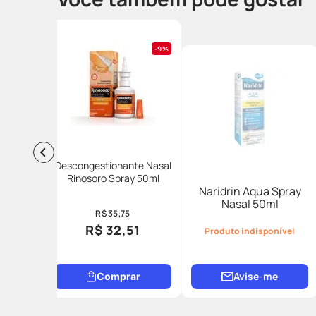
9%
Descongestionante Nasal
Rinosoro Spray 50ml
Naridrin Aqua Spray
Nasal 50ml
R$ 35,75
R$ 32,51
Produto indisponível
Avise-me
Comprar