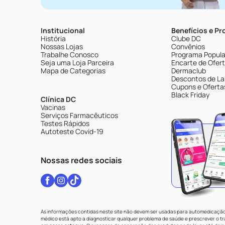
Institucional
Benefícios e P
História
Clube DC
Nossas Lojas
Convênios
Trabalhe Conosco
Programa Popular
Seja uma Loja Parceira
Encarte de Ofer
Mapa de Categorias
Dermaclub
Descontos de La
Cupons e Oferta
Black Friday
Clínica DC
Vacinas
Serviços Farmacêuticos
Testes Rápidos
Autoteste Covid-19
Nossas redes sociais
As informações contidas neste site não devem ser usadas para automedicação 
médico está apto a diagnosticar qualquer problema de saúde e prescrever o 