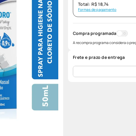
Total:
R$
18
,
74
Formas de pagamento
Compra programada
A recompra programa considera o preç
Frete e prazo de entrega