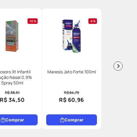
10%
6%
osoro Xt Infantil
Maresis Jato Forte 100ml
ução Nasal 0,9%
Spray 50ml
R$ 38,51
R$ 64,79
R$ 34,50
R$ 60,96
Comprar
Comprar