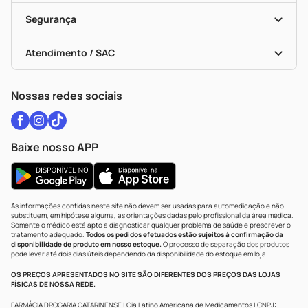
Cupons E Ofertas
Alomed
Vacinas
Black Friday
Formas De Pagamento
Serviços Farmacêuticos
Segurança
Troca E Devolução
Testes Rápidos
Bulas De A A Z
Autoteste Covid-19
Certificado De Segurança
Políticas De Marketplace
Vacinas
Portal Da Privacidade
Atendimento / SAC
Política De Privacidade
WhatsApp (47) 9202-1687
Atendimento@drogariacatarinense.com.br
Nossas redes sociais
Baixe nosso APP
As informações contidas neste site não devem ser usadas para automedicação e não
substituem, em hipótese alguma, as orientações dadas pelo profissional da área médica.
Somente o médico está apto a diagnosticar qualquer problema de saúde e prescrever o
tratamento adequado.
Todos os pedidos efetuados estão sujeitos à confirmação da
disponibilidade de produto em nosso estoque.
O processo de separação dos produtos
pode levar até dois dias úteis dependendo da disponibilidade do estoque em loja.
OS PREÇOS APRESENTADOS NO SITE SÃO DIFERENTES DOS PREÇOS DAS LOJAS
FÍSICAS DE NOSSA REDE.
FARMÁCIA DROGARIA CATARINENSE | Cia Latino Americana de Medicamentos | CNPJ: