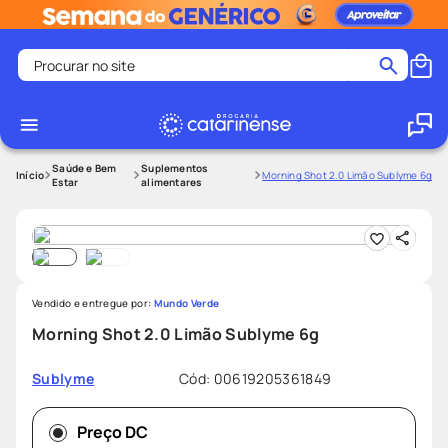
Procurar no site
Termos mais buscados
coristina
1
º
medley
2
º
Saúde e Bem
Suplementos
Morning Shot 2.0 Limão Sublyme 6g
Estar
alimentares
protetor solar facial
3
º
shampoo
4
º
tadalafila
5
º
lenço umedecido
6
º
Vendido e entregue por:
Mundo Verde
ozivy
7
º
Morning Shot 2.0 Limão Sublyme 6g
protetor solar
8
º
Cód
:
00619205361849
Sublyme
fralda pampers
9
º
teste gravidez
10
º
Preço DC