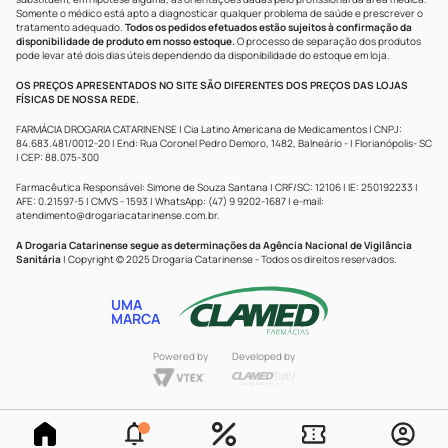
Somente o médico está apto a diagnosticar qualquer problema de saúde e prescrever o
tratamento adequado.
Todos os pedidos efetuados estão sujeitos à confirmação da
disponibilidade de produto em nosso estoque.
O processo de separação dos produtos
pode levar até dois dias úteis dependendo da disponibilidade do estoque em loja.
OS PREÇOS APRESENTADOS NO SITE SÃO DIFERENTES DOS PREÇOS DAS LOJAS
FÍSICAS DE NOSSA REDE.
FARMÁCIA DROGARIA CATARINENSE | Cia Latino Americana de Medicamentos | CNPJ:
84.683.481/0012-20 | End: Rua Coronel Pedro Demoro, 1482, Balneário - | Florianópolis- SC
| CEP: 88.075-300
Farmacêutica Responsável: Simone de Souza Santana | CRF/SC: 12106 | IE: 250192233 |
AFE: 0.21597-5 | CMVS - 1593 | WhatsApp: (47) 9 9202-1687 | e-mail:
atendimento@drogariacatarinense.com.br
.
A Drogaria Catarinense segue as determinações da Agência Nacional de Vigilância
Sanitária
| Copyright © 2025 Drogaria Catarinense - Todos os direitos reservados.
UMA
MARCA
Powered by
Developed by