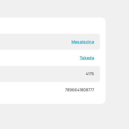
Mesalazina
Takeda
4176
7896641808777