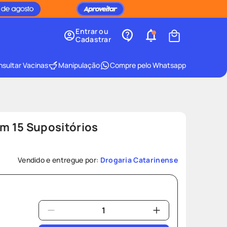
Entrar ou
Cadastrar
sultar Vacinas
Manipulação
Compre pelo Whatsapp
 15 Supositórios
Vendido e entregue por:
Drogaria Catarinense