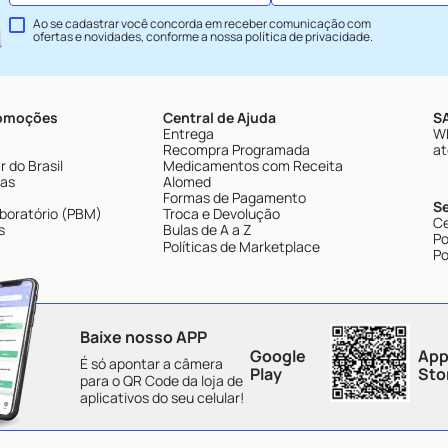
Ao se cadastrar você concorda em receber comunicação com
ofertas e novidades, conforme a nossa
política de privacidade
.
romoções
Central de Ajuda
SA
Entrega
Wh
Recompra Programada
at
 do Brasil
Medicamentos com Receita
tas
Alomed
Formas de Pagamento
S
boratório (PBM)
Troca e Devolução
Ce
s
Bulas de A a Z
Po
Políticas de Marketplace
Po
Baixe nosso APP
Google
App
É só apontar a câmera
Play
Sto
para o QR Code da loja de
aplicativos do seu celular!