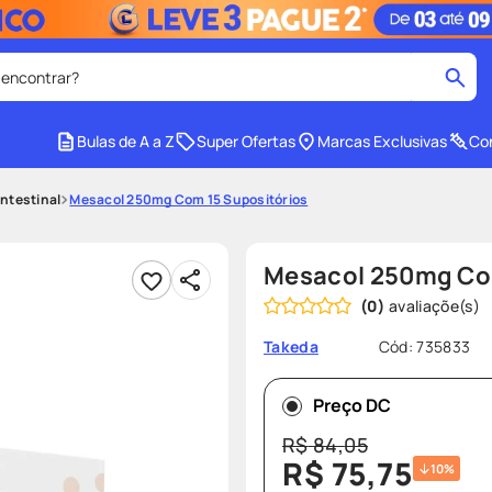
 encontrar?
cados
Bulas de A a Z
Super Ofertas
Marcas Exclusivas
Con
medley
2
º
Intestinal
Mesacol 250mg Com 15 Supositórios
r facial
shampoo
4
º
lenço umedecido
6
º
Mesacol 250mg Com
protetor solar
8
º
(
0
)
ers
teste gravidez
10
º
Cód
:
735833
Takeda
Preço DC
R$
84
,
05
R$
75
,
75
10%