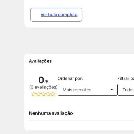
Ver bula completa
Avaliações
0
(0 avaliações)
Mais recentes
Todo
Nenhuma avaliação