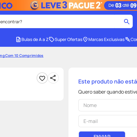
 encontrar?
cados
Bulas de A a Z
Super Ofertas
Marcas Exclusivas
Con
medley
2
º
5mg Com 10 Comprimidos
protetor solar facial
4
º
tadalafila
6
º
Este produto não est
ozivy
8
º
Quero saber quando estive
cido
protetor solar
10
º
ENVIAR