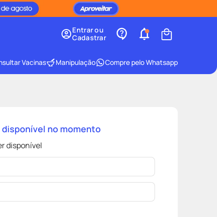
Entrar ou
Cadastrar
sultar Vacinas
Manipulação
Compre pelo Whatsapp
á disponível no momento
r disponível