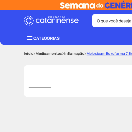
O que você deseja
Termos mais bus
CATEGORIAS
coristina
1
º
Medicamentos
Inflamação
Meloxicam Eurofarma 7,
fralda
3
º
shampoo
5
º
mounjaro
7
º
lenço umede
9
º