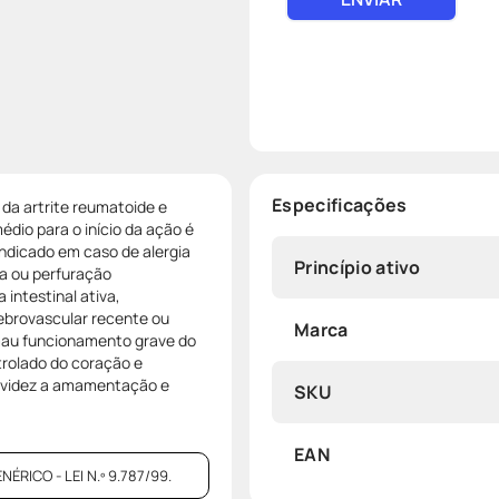
Especificações
da artrite reumatoide e
édio para o início da ação é
indicado em caso de alergia
Princípio ativo
a ou perfuração
 intestinal ativa,
ebrovascular recente ou
Marca
mau funcionamento grave do
trolado do coração e
ravidez a amamentação e
SKU
EAN
ICO - LEI N.º 9.787/99.