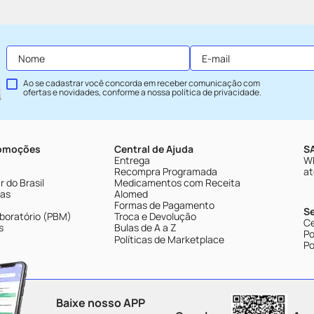
Ao se cadastrar você concorda em receber comunicação com
ofertas e novidades, conforme a nossa
política de privacidade
.
romoções
Central de Ajuda
SA
Entrega
Wh
Recompra Programada
at
 do Brasil
Medicamentos com Receita
tas
Alomed
Formas de Pagamento
S
boratório (PBM)
Troca e Devolução
Ce
s
Bulas de A a Z
Po
Políticas de Marketplace
Po
Baixe nosso APP