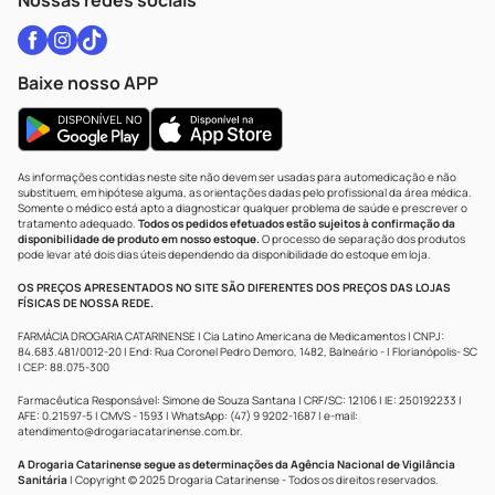
Nossas redes sociais
Baixe nosso APP
As informações contidas neste site não devem ser usadas para automedicação e não
substituem, em hipótese alguma, as orientações dadas pelo profissional da área médica.
Somente o médico está apto a diagnosticar qualquer problema de saúde e prescrever o
tratamento adequado.
Todos os pedidos efetuados estão sujeitos à confirmação da
disponibilidade de produto em nosso estoque.
O processo de separação dos produtos
pode levar até dois dias úteis dependendo da disponibilidade do estoque em loja.
OS PREÇOS APRESENTADOS NO SITE SÃO DIFERENTES DOS PREÇOS DAS LOJAS
FÍSICAS DE NOSSA REDE.
FARMÁCIA DROGARIA CATARINENSE | Cia Latino Americana de Medicamentos | CNPJ:
84.683.481/0012-20 | End: Rua Coronel Pedro Demoro, 1482, Balneário - | Florianópolis- SC
| CEP: 88.075-300
Farmacêutica Responsável: Simone de Souza Santana | CRF/SC: 12106 | IE: 250192233 |
AFE: 0.21597-5 | CMVS - 1593 | WhatsApp: (47) 9 9202-1687 | e-mail:
atendimento@drogariacatarinense.com.br
.
A Drogaria Catarinense segue as determinações da Agência Nacional de Vigilância
Sanitária
| Copyright © 2025 Drogaria Catarinense - Todos os direitos reservados.