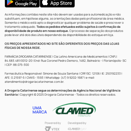
As informações contidas neste site não devem ser usadas para automedicação e não
substituem, em hipótese alguma, as orientações dadas pelo profissional da área médica.
Somente o médico está apto a diagnosticar qualquer problema de saúde e prescrever o
tratamento adequado.
Todos os pedidos efetuados estão sujeitos à confirmação da
disponibilidade de produto em nosso estoque.
O processo de separação dos produtos
pode levar até dois dias úteis dependendo da disponibilidade do estoque em loja.
OS PREÇOS APRESENTADOS NO SITE SÃO DIFERENTES DOS PREÇOS DAS LOJAS
FÍSICAS DE NOSSA REDE.
FARMÁCIA DROGARIA CATARINENSE | Cia Latino Americana de Medicamentos | CNPJ:
84.683.481/0012-20 | End: Rua Coronel Pedro Demoro, 1482, Balneário - | Florianópolis- SC
| CEP: 88.075-300
Farmacêutica Responsável: Simone de Souza Santana | CRF/SC: 12106 | IE: 250192233 |
AFE: 0.21597-5 | CMVS - 1593 | WhatsApp: (47) 9 9202-1687 | e-mail:
atendimento@drogariacatarinense.com.br
.
A Drogaria Catarinense segue as determinações da Agência Nacional de Vigilância
Sanitária
| Copyright © 2025 Drogaria Catarinense - Todos os direitos reservados.
UMA
MARCA
Powered by
Developed by