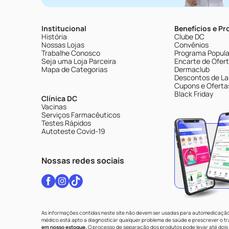
Institucional
Benefícios e P
História
Clube DC
Nossas Lojas
Convênios
Trabalhe Conosco
Programa Popular
Seja uma Loja Parceira
Encarte de Ofer
Mapa de Categorias
Dermaclub
Descontos de La
Cupons e Oferta
Black Friday
Clínica DC
Vacinas
Serviços Farmacêuticos
Testes Rápidos
Autoteste Covid-19
Nossas redes sociais
As informações contidas neste site não devem ser usadas para automedicação 
médico está apto a diagnosticar qualquer problema de saúde e prescrever o 
em nosso estoque.
O processo de separação dos produtos pode levar até dois 