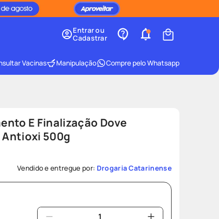
Entrar ou
Cadastrar
sultar Vacinas
Manipulação
Compre pelo Whatsapp
ento E Finalização Dove
Antioxi 500g
Vendido e entregue por:
Drogaria Catarinense