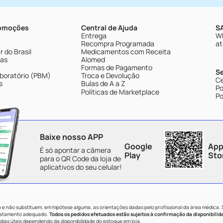
romoções
Central de Ajuda
SA
Entrega
Wh
Recompra Programada
at
 do Brasil
Medicamentos com Receita
tas
Alomed
Formas de Pagamento
S
boratório (PBM)
Troca e Devolução
Ce
s
Bulas de A a Z
Po
Políticas de Marketplace
Po
Baixe nosso APP
Google
App
É só apontar a câmera
Play
Sto
para o QR Code da loja de
aplicativos do seu celular!
e não substituem, em hipótese alguma, as orientações dadas pelo profissional da área médica.
tratamento adequado.
Todos os pedidos efetuados estão sujeitos à confirmação da disponibilid
dias úteis dependendo da disponibilidade do estoque em loja.