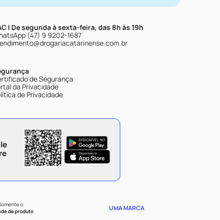
C | De segunda à sexta-feira, das 8h às 19h
atsApp (47) 9 9202-1687
endimento@drogariacatarinense.com.br
egurança
rtificado de Segurança
rtal da Privacidade
lítica de Privacidade
le
re
 Somente o
UMA MARCA
ade de produto