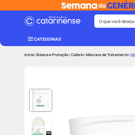
O que você deseja
Termos mais bus
CATEGORIAS
coristina
1
º
Beleza e Proteção
Cabelo
Máscara de Tratamento
Má
fralda
3
º
shampoo
5
º
mounjaro
7
º
lenço umede
9
º