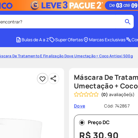
 encontrar?
cados
Bulas de A a Z
Super Ofertas
Marcas Exclusivas
Con
medley
2
º
scara De Tratamento E Finalização Dove Umectação + Coco Antioxi 500g
protetor solar facial
4
º
tadalafila
6
º
Máscara De Tratam
ozivy
8
º
Umectação + Coco 
(
0
)
cido
protetor solar
10
º
Cód
:
742867
Dove
Preço DC
R$
30
,
90