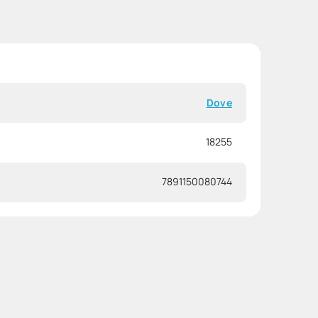
Dove
18255
7891150080744