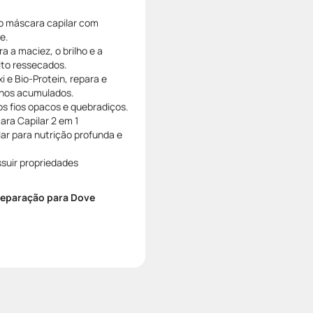
mo máscara capilar com
e.
a a maciez, o brilho e a
ito ressecados.
e Bio-Protein, repara e
danos acumulados.
os fios opacos e quebradiços.
ara Capilar 2 em 1
r para nutrição profunda e
suir propriedades
Reparação para Dove