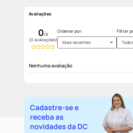
Avaliações
0
(0 avaliações)
Mais recentes
Todo
Nenhuma avaliação
Cadastre-se e
receba as
novidades da DC