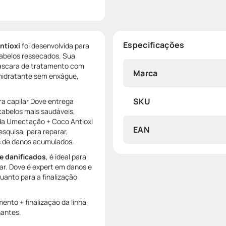
Especificações
ntioxi
foi desenvolvida para
cabelos ressecados. Sua
máscara de tratamento com
Marca
 hidratante sem enxágue,
SKU
a capilar Dove entrega
 cabelos mais saudáveis,
ada Umectação + Coco Antioxi
EAN
esquisa, para reparar,
is de danos acumulados.
e danificados
, é ideal para
lar. Dove é expert em danos e
uanto para a finalização
nto + finalização da linha,
antes.