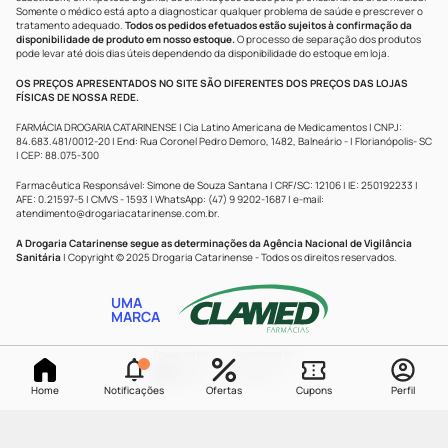
Somente o médico está apto a diagnosticar qualquer problema de saúde e prescrever o
tratamento adequado.
Todos os pedidos efetuados estão sujeitos à confirmação da
disponibilidade de produto em nosso estoque.
O processo de separação dos produtos
pode levar até dois dias úteis dependendo da disponibilidade do estoque em loja.
OS PREÇOS APRESENTADOS NO SITE SÃO DIFERENTES DOS PREÇOS DAS LOJAS
FÍSICAS DE NOSSA REDE.
FARMÁCIA DROGARIA CATARINENSE | Cia Latino Americana de Medicamentos | CNPJ:
84.683.481/0012-20 | End: Rua Coronel Pedro Demoro, 1482, Balneário - | Florianópolis- SC
| CEP: 88.075-300
Farmacêutica Responsável: Simone de Souza Santana | CRF/SC: 12106 | IE: 250192233 |
AFE: 0.21597-5 | CMVS - 1593 | WhatsApp: (47) 9 9202-1687 | e-mail:
atendimento@drogariacatarinense.com.br
.
A Drogaria Catarinense segue as determinações da Agência Nacional de Vigilância
Sanitária
| Copyright © 2025 Drogaria Catarinense - Todos os direitos reservados.
UMA
MARCA
Powered by
Developed by
Home
Notificações
Ofertas
Cupons
Perfil