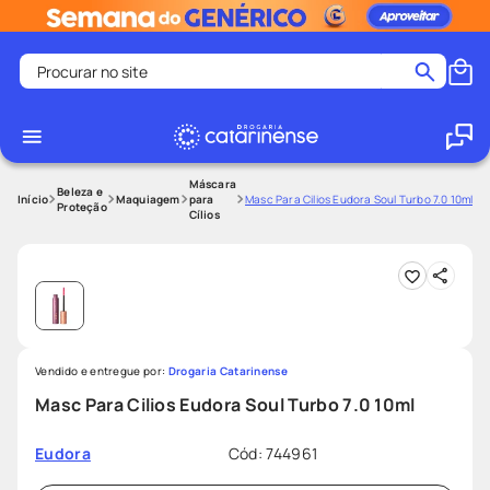
Procurar no site
Termos mais buscados
coristina
1
º
medley
2
º
Máscara
Beleza e
Maquiagem
para
Masc Para Cilios Eudora Soul Turbo 7.0 10ml
Proteção
Cílios
protetor solar facial
3
º
shampoo
4
º
tadalafila
5
º
lenço umedecido
6
º
ozivy
7
º
Vendido e entregue por:
Drogaria Catarinense
protetor solar
8
º
Masc Para Cilios Eudora Soul Turbo 7.0 10ml
teste gravidez
9
º
Cód
:
744961
Eudora
fralda pampers
10
º